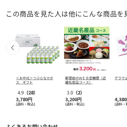
この商品を見た人は他にこんな商品を
＜お中元＞つぶらなカボ
郵便局のＷＥＢ定期便（近
デラウ
ス ギフト
畿名産品コース）
4.9
（28）
3.0
（2）
3,780円
3,200円
4,38
(送料・税込)
(送料・税込)
(送料・
よくあるお問い合わせ