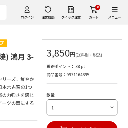
0
ログイン
注文履歴
クイック注文
カート
メニュー
3,850
円
 鴻月 3-
(送料別・税込)
獲得ポイント： 38 pt
商品番号
9971164895
シリーズ。鮮やか
日本六古窯の1つ
然の力強さを感じ
数量
イーツの器にする