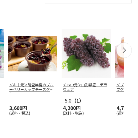
＜お中元＞能登半島のブル
＜お中元＞山形県産 デラ
＜ブランド
ーベリーカップチーズケー
ウェア
プケーキ
キ
5.0
（1）
3,600円
4,200円
4,780円
(送料・税込)
(送料・税込)
(送料・税込)