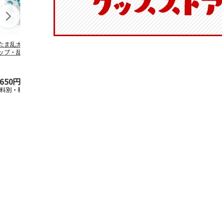
たま乱太郎 マグ
抗菌食洗機対応 ふ
陶器ダイカットマグ
マスコット入
ップ・乱太郎・き
わっと弁当箱 530ml
カップ ポムポムプ
ンクボトル 
丸・しんべヱ・山
水森亜土 PF
…
リン CHMGD4
キティ PSPR
伝
…
,650円
1,760円
2,970円
3,300円
送料別・税込)
(送料別・税込)
(送料別・税込)
(送料別・税込