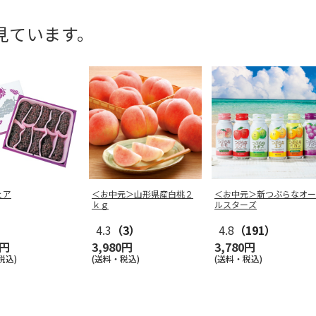
見ています。
ェア
＜お中元＞山形県産白桃２
＜お中元＞新つぶらなオー
ｋｇ
ルスターズ
4.3
（3）
4.8
（191）
0円
3,980円
3,780円
税込)
(送料・税込)
(送料・税込)