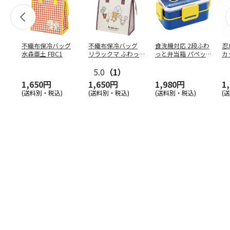
不織布保冷バッグ
不織布保冷バッグ
食洗機対応 2段ふわ
忍
水森亜土 FBC1
リラックマ ふわっ
っと弁当箱 パペッ
カ
と風船 FBC1
トスンスン PFLW
…
り
5.0
（1）
田
1,650円
1,650円
1,980円
1
(送料別・税込)
(送料別・税込)
(送料別・税込)
(