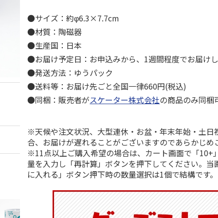
●サイズ：約φ6.3×7.7cm
●材質：陶磁器
●生産国：日本
●お届け予定日：お申込みから、1週間程度でお届け
●発送方法：ゆうパック
●送料等：お届け先ごと全国一律660円(税込)
●同梱：販売者が
スケーター株式会社
の商品のみ同梱
※天候や注文状況、大型連休・お盆・年末年始・土日
合、お届けが遅れることがございますのであらかじめ
※11点以上ご購入希望の場合は、カート画面で「10+
量を入力し「再計算」ボタンを押下してください。当
に入れる」ボタン押下時の数量選択は1個で結構です。