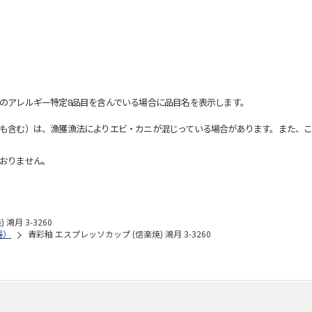
のアレルギー特定8品目を含んでいる場合に品目名を表示します。
も含む）は、漁獲漁法によりエビ・カニが混じっている場合があります。また、こ
おりません。
鴻月 3-3260
器）
青彩釉 エスプレッソカップ (信楽焼) 鴻月 3-3260