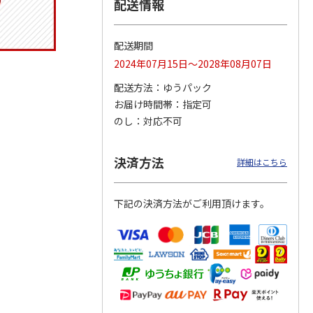
配送情報
配送期間
りドリ
ふわっとフタタイト
コーデュロイ生地ラ
八角形ステンレスマ
2024年07月15日～2028年08月07日
ハロー
ランチボックス角型
ンチバッグ ハロー
グボトル 500ml リ
5MC
パペットスンスン
キティ KCOB2
ラックマ リラッ
…
配送方法
ゆうパック
R
…
お届け時間帯
指定可
1,485円
2,200円
4,510円
のし
対応不可
)
(送料別・税込)
(送料別・税込)
(送料別・税込)
決済方法
詳細はこちら
下記の決済方法がご利用頂けます。