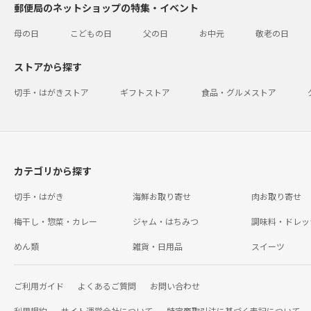
郵便局のネットショップの特集・イベント
母の日
こどもの日
父の日
お中元
敬老の日
ストアから探す
切手・はがきストア
ギフトストア
食品・グルメストア
カテゴリから探す
切手・はがき
海鮮お取り寄せ
肉お取り寄せ
梅干し・惣菜・カレー
ジャム・はちみつ
調味料・ドレッ
めん類
雑貨・日用品
スイーツ
ご利用ガイド
よくあるご質問
お問い合わせ
利用規約
サイト運営会社について
特定商取引法に基づく表記について