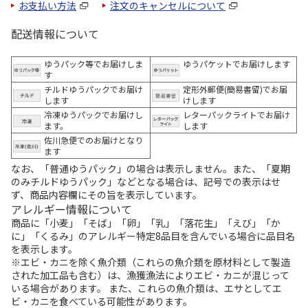
お支払い方法
注文のキャンセルについて
配送情報について
ゆうパック等でお届けしま
ゆうパケットでお届けします
す
チルドゆうパックでお届け
定形外郵便(簡易書留)でお届
します
けします
冷凍ゆうパックでお届けし
レターパックライトでお届け
ます。
します
佐川急便でのお届けとなり
ます
なお、「普通ゆうパック」の場合は表示しません。また、「夏期
のみチルドゆうパック」などとなる場合は、記号での表示はせ
ず、商品内容欄にその旨を表示しています。
アレルギー情報について
商品に「小麦」「そば」「卵」「乳」「落花生」「えび」「か
に」「くるみ」のアレルギー特定8品目を含んでいる場合に品目名
を表示します。
※エビ・カニを除く魚介類（これらの魚介類を原材料として製造
された加工品も含む）は、漁獲漁法によりエビ・カニが混じって
いる場合があります。 また、これらの魚介類は、エサとしてエ
ビ・カニを食べている可能性があります。