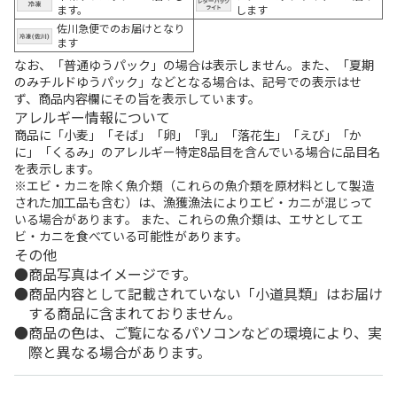
ます。
します
佐川急便でのお届けとなり
ます
なお、「普通ゆうパック」の場合は表示しません。また、「夏期
のみチルドゆうパック」などとなる場合は、記号での表示はせ
ず、商品内容欄にその旨を表示しています。
アレルギー情報について
商品に「小麦」「そば」「卵」「乳」「落花生」「えび」「か
に」「くるみ」のアレルギー特定8品目を含んでいる場合に品目名
を表示します。
※エビ・カニを除く魚介類（これらの魚介類を原材料として製造
された加工品も含む）は、漁獲漁法によりエビ・カニが混じって
いる場合があります。 また、これらの魚介類は、エサとしてエ
ビ・カニを食べている可能性があります。
その他
商品写真はイメージです。
商品内容として記載されていない「小道具類」はお届け
する商品に含まれておりません。
商品の色は、ご覧になるパソコンなどの環境により、実
際と異なる場合があります。