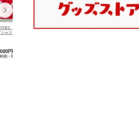
OSTIES オリジナ
アニメ『ジョジョの
コジコジ／ショルダ
アニメ『ジョ
Tシャツ Sサイズ
奇妙な冒険 黄金の
ー付きバッグ
奇妙な冒険 
風』CITY POP
…
風』CITY PO
5.0
（3）
4.5
（6）
4.8
（4）
,080円
4,939円
1,760円
3,839円
送料別・税込)
(送料別・税込)
(送料別・税込)
(送料別・税込