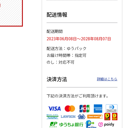
配送情報
ジョの
『ジョジョの奇妙な
『ジョジョの奇妙な
「I’m Doraemon」
黄金の
冒険 スターダスト
冒険 スターダスト
× カオル 郵便局限
配送期間
P
…
クルセイダース』
クルセイダース』
定モデル（
…
2023年06月08日～2028年08月07日
ワー
…
トラ
…
4.8
（4）
4,400円
3,300円
4,840円
配送方法
ゆうパック
)
(送料別・税込)
(送料別・税込)
(送料別・税込)
お届け時間帯
指定可
のし
対応不可
決済方法
詳細はこちら
下記の決済方法がご利用頂けます。