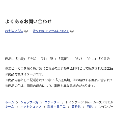
よくあるお問い合わせ
お支払い方法
注文のキャンセルについて
商品に「小麦」「そば」「卵」「乳」「落花生」「えび」「かに」「くるみ」
※エビ・カニを除く魚介類（これらの魚介類を原材料として製造された加工品
※商品写真はイメージです。
※商品内容として記載されていない「小道具類」はお届けする商品に含まれて
※商品の色は、印刷の都合により、実際と異なる場合があります。
ホーム
ショップ一覧
スケーター
レインブーツ 16cm カーズ RIBT16
ホーム
ネットショップ
雑貨・日用品
装身具
雨具
レインブーツ