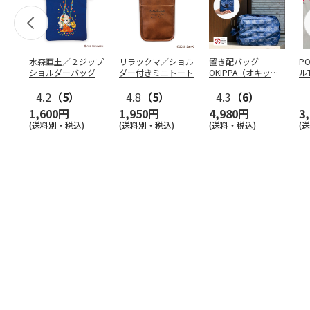
水森亜土／２ジップ
リラックマ／ショル
置き配バッグ
P
ショルダーバッグ
ダー付きミニトート
OKIPPA（オキッ
ル
パ）
4.2
（5）
4.8
（5）
4.3
（6）
1,600円
1,950円
4,980円
3
(送料別・税込)
(送料別・税込)
(送料・税込)
(