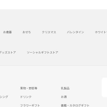
お歳暮
おせち
クリスマス
バレンタイン
ホワイト
グッズストア
ソーシャルギフトストア
果物・野菜等
乳製品
シング
ドリンク
お酒
フラワーギフト
書籍・カタログギフト