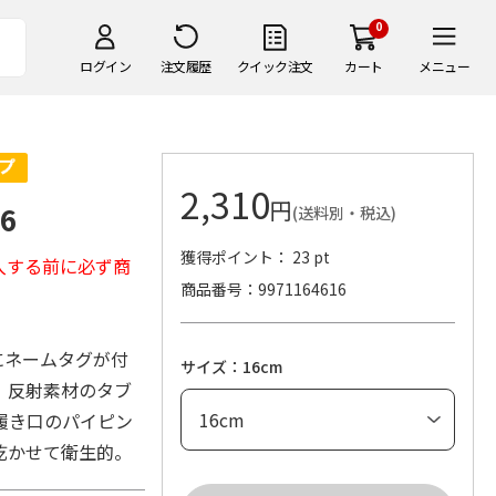
0
ログイン
注文履歴
クイック注文
カート
メニュー
2,310
円
6
(送料別・税込)
獲得ポイント： 23 pt
入する前に必ず商
商品番号
9971164616
にネームタグが付
サイズ：16cm
。反射素材のタブ
履き口のパイピン
乾かせて衛生的。