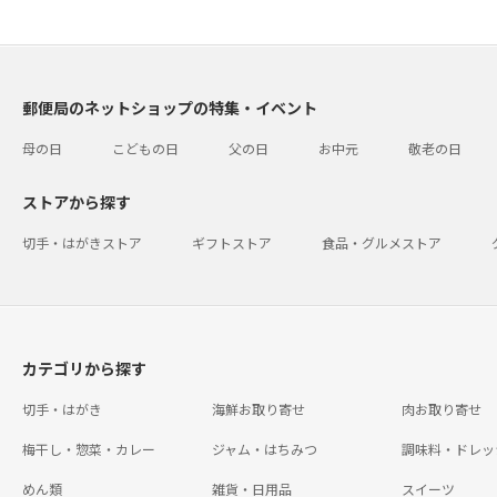
郵便局のネットショップの特集・イベント
母の日
こどもの日
父の日
お中元
敬老の日
ストアから探す
切手・はがきストア
ギフトストア
食品・グルメストア
カテゴリから探す
切手・はがき
海鮮お取り寄せ
肉お取り寄せ
梅干し・惣菜・カレー
ジャム・はちみつ
調味料・ドレッ
めん類
雑貨・日用品
スイーツ