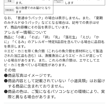
ます。
します
佐川急便でのお届けとなり
ます
なお、「普通ゆうパック」の場合は表示しません。また、「夏期
のみチルドゆうパック」などとなる場合は、記号での表示はせ
ず、商品内容欄にその旨を表示しています。
アレルギー情報について
商品に「小麦」「そば」「卵」「乳」「落花生」「えび」「か
に」「くるみ」のアレルギー特定8品目を含んでいる場合に品目名
を表示します。
※エビ・カニを除く魚介類（これらの魚介類を原材料として製造
された加工品も含む）は、漁獲漁法によりエビ・カニが混じって
いる場合があります。 また、これらの魚介類は、エサとしてエ
ビ・カニを食べている可能性があります。
その他
商品写真はイメージです。
商品内容として記載されていない「小道具類」はお届け
する商品に含まれておりません。
商品の色は、ご覧になるパソコンなどの環境により、実
際と異なる場合があります。