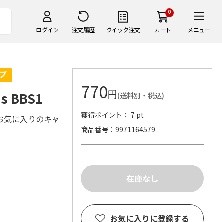
0
ログイン
注文履歴
クイック注文
カート
メニュー
770
円
s BBS1
(送料別・税込)
獲得ポイント： 7 pt
お気に入りのキャ
商品番号
9971164579
お気に入りに登録する