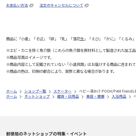
お支払い方法
注文のキャンセルについて
商品に「小麦」「そば」「卵」「乳」「落花生」「えび」「かに」「くるみ」
※エビ・カニを除く魚介類（これらの魚介類を原材料として製造された加工品
※商品写真はイメージです。
※商品内容として記載されていない「小道具類」はお届けする商品に含まれて
※商品の色は、印刷の都合により、実際と異なる場合があります。
ホーム
ショップ一覧
スケーター
ベビー湯おけ POOH/Petit Freinds 
ホーム
ネットショップ
雑貨・日用品
美容・健康
入浴用品
ベ
郵便局のネットショップの特集・イベント