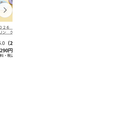
０２６ ポムポム
ハローキティ スキ
〈ソロソロ〉パーフ
ハローキティ
リン クッション
ンクリーム３本セッ
ェクトＵＶジェル
ションファン
ァンデーション３
ト
６本
ョン３個セッ
セ
5.0
…
（2）
5.0
（4）
4.8
（16）
,290円
2,670円
9,800円
4,290円
送料・税込)
(送料・税込)
(送料・税込)
(送料・税込)