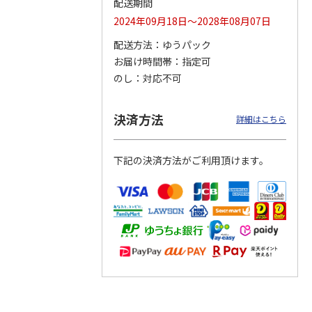
配送期間
2024年09月18日～2028年08月07日
配送方法
ゆうパック
お届け時間帯
指定可
 クッ
２０２６ ポムポム
〈ソロソロ〉パーフ
〈ソロソロ〉アクア
デーシ
プリン フェイスパ
ェクトＵＶジェル
シートマスクＲ・パ
のし
対応不可
ト
ウダー３個セット
２本
ーフェクトＵＶジェ
5.0
（1）
4.8
（12）
ルセ
4.4
…
（10）
5,280円
3,980円
3,980円
決済方法
詳細はこちら
(送料・税込)
(送料・税込)
(送料・税込)
下記の決済方法がご利用頂けます。