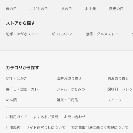
母の日
こどもの日
父の日
お中元
敬老の日
ストアから探す
切手・はがきストア
ギフトストア
食品・グルメストア
カテゴリから探す
切手・はがき
海鮮お取り寄せ
肉お取り寄せ
梅干し・惣菜・カレー
ジャム・はちみつ
調味料・ドレッ
めん類
雑貨・日用品
スイーツ
ご利用ガイド
よくあるご質問
お問い合わせ
利用規約
サイト運営会社について
特定商取引法に基づく表記について