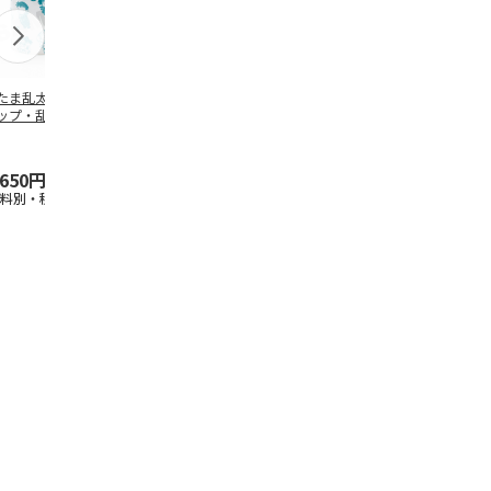
たま乱太郎 マグ
抗菌食洗機対応 ふ
マスコット入りドリ
陶器ダイカッ
ップ・乱太郎・き
わっと弁当箱 530ml
ンクボトル ハロー
カップ ポム
丸・しんべヱ・山
水森亜土 PF
…
キティ PSPR5MC
リン CHMGD
伝
…
,650円
1,760円
3,300円
2,970円
送料別・税込)
(送料別・税込)
(送料別・税込)
(送料別・税込