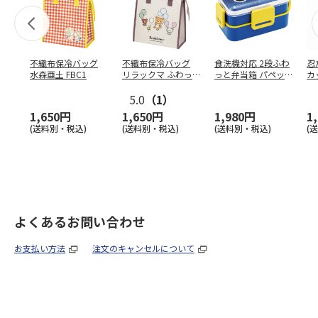
不織布保冷バッグ
不織布保冷バッグ
食洗機対応 2段ふわ
忍
水森亜土 FBC1
リラックマ ふわっ
っと弁当箱 パペッ
カ
と風船 FBC1
トスンスン PFLW
…
り
5.0
（1）
田
1,650円
1,650円
1,980円
1
(送料別・税込)
(送料別・税込)
(送料別・税込)
(
よくあるお問い合わせ
お支払い方法
注文のキャンセルについて