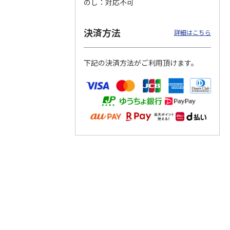
のし
対応不可
決済方法
詳細はこちら
トマグ
コーデュロイ生地ラ
ふわっとフタタイト
八角形ステンレスマ
ポムプ
ンチバッグ ハロー
ランチボックス角型
グボトル 500ml リ
下記の決済方法がご利用頂けます。
4
キティ KCOB2
パペットスンスン
ラックマ リラッ
…
R
…
2,200円
1,485円
4,510円
)
(送料別・税込)
(送料別・税込)
(送料別・税込)