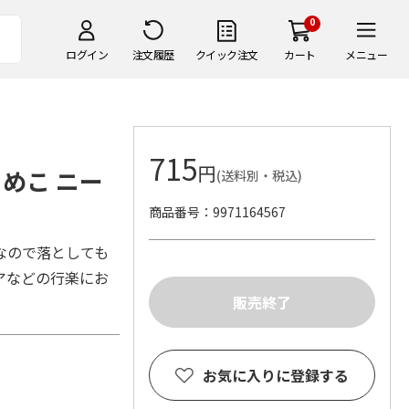
0
ログイン
注文履歴
クイック注文
カート
メニュー
715
円
めこ ニー
(送料別・税込)
商品番号
9971164567
なので落としても
アなどの行楽にお
お気に入りに登録する