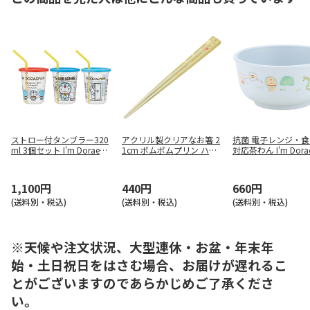
ストロー付タンブラー320
アクリル製クリアなお箸 2
抗菌 電子レンジ・
ml 3個セット I'm Doraem
1cm ポムポムプリン ハピ
対応茶わん I'm Dora
on SIH3ST
ネスガール AAC45
XP23G
1,100円
440円
660円
(送料別・税込)
(送料別・税込)
(送料別・税込)
※天候や注文状況、大型連休・お盆・年末年
始・土日祝日をはさむ場合、お届けが遅れるこ
とがございますのであらかじめご了承くださ
い。