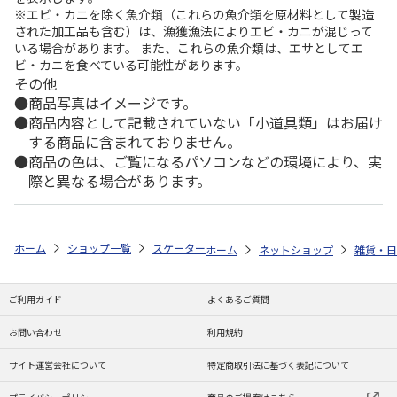
※エビ・カニを除く魚介類（これらの魚介類を原材料として製造
された加工品も含む）は、漁獲漁法によりエビ・カニが混じって
いる場合があります。 また、これらの魚介類は、エサとしてエ
ビ・カニを食べている可能性があります。
その他
商品写真はイメージです。
商品内容として記載されていない「小道具類」はお届け
する商品に含まれておりません。
商品の色は、ご覧になるパソコンなどの環境により、実
際と異なる場合があります。
ホーム
ショップ一覧
スケーター
メラミン製お茶碗 MONSTER BALL M
ホーム
ネットショップ
雑貨・日
ご利用ガイド
よくあるご質問
お問い合わせ
利用規約
サイト運営会社について
特定商取引法に基づく表記について