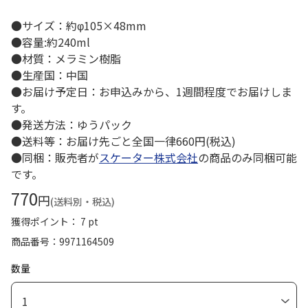
●サイズ：約φ105×48mm
●容量:約240ml
●材質：メラミン樹脂
●生産国：中国
●お届け予定日：お申込みから、1週間程度でお届けしま
す。
●発送方法：ゆうパック
●送料等：お届け先ごと全国一律660円(税込)
●同梱：販売者が
スケーター株式会社
の商品のみ同梱可能
です。
770
円
(送料別・税込)
獲得ポイント： 7 pt
商品番号
9971164509
数量
1