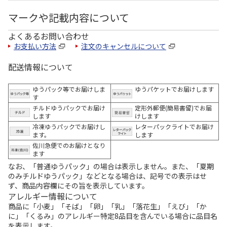
マークや記載内容について
よくあるお問い合わせ
お支払い方法
注文のキャンセルについて
配送情報について
ゆうパック等でお届けしま
ゆうパケットでお届けします
す
チルドゆうパックでお届け
定形外郵便(簡易書留)でお届
します
けします
冷凍ゆうパックでお届けし
レターパックライトでお届け
ます。
します
佐川急便でのお届けとなり
ます
なお、「普通ゆうパック」の場合は表示しません。また、「夏期
のみチルドゆうパック」などとなる場合は、記号での表示はせ
ず、商品内容欄にその旨を表示しています。
アレルギー情報について
商品に「小麦」「そば」「卵」「乳」「落花生」「えび」「か
に」「くるみ」のアレルギー特定8品目を含んでいる場合に品目名
を表示します。