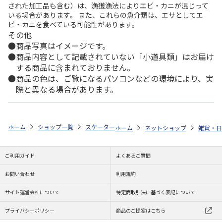
された加工品も含む）は、漁獲漁法によりエビ・カニが混じって
いる場合があります。 また、これらの魚介類は、エサとしてエ
ビ・カニを食べている可能性があります。
その他
商品写真はイメージです。
商品内容として記載されていない「小道具類」はお届け
する商品に含まれておりません。
商品の色は、ご覧になるパソコンなどの環境により、実
際と異なる場合があります。
ホーム
ショップ一覧
スケーター
メラミン製マグコップ MONSTER BAL
ホーム
ネットショップ
雑貨・日
ご利用ガイド
よくあるご質問
お問い合わせ
利用規約
サイト運営会社について
特定商取引法に基づく表記について
プライバシーポリシー
商品のご提案はこちら