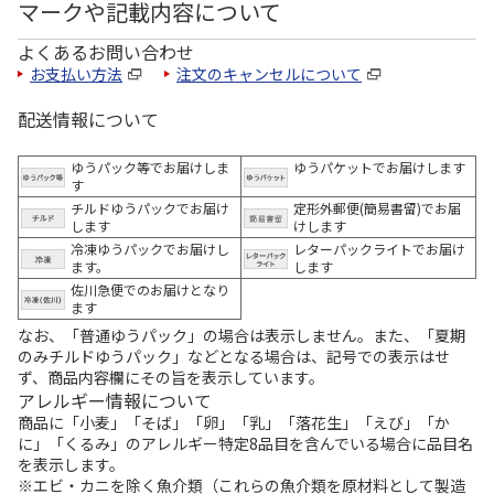
マークや記載内容について
よくあるお問い合わせ
お支払い方法
注文のキャンセルについて
配送情報について
ゆうパック等でお届けしま
ゆうパケットでお届けします
す
チルドゆうパックでお届け
定形外郵便(簡易書留)でお届
します
けします
冷凍ゆうパックでお届けし
レターパックライトでお届け
ます。
します
佐川急便でのお届けとなり
ます
なお、「普通ゆうパック」の場合は表示しません。また、「夏期
のみチルドゆうパック」などとなる場合は、記号での表示はせ
ず、商品内容欄にその旨を表示しています。
アレルギー情報について
商品に「小麦」「そば」「卵」「乳」「落花生」「えび」「か
に」「くるみ」のアレルギー特定8品目を含んでいる場合に品目名
を表示します。
※エビ・カニを除く魚介類（これらの魚介類を原材料として製造