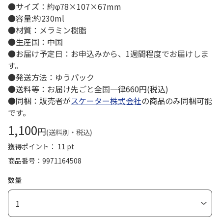
●サイズ：約φ78×107×67mm
●容量:約230ml
●材質：メラミン樹脂
●生産国：中国
●お届け予定日：お申込みから、1週間程度でお届けしま
す。
●発送方法：ゆうパック
●送料等：お届け先ごと全国一律660円(税込)
●同梱：販売者が
スケーター株式会社
の商品のみ同梱可能
です。
1,100
円
(送料別・税込)
獲得ポイント： 11 pt
商品番号
9971164508
数量
1