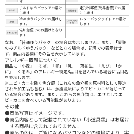
す
チルドゆうパックでお届け
定形外郵便(簡易書留)でお届
します
けします
冷凍ゆうパックでお届けし
レターパックライトでお届け
ます。
します
佐川急便でのお届けとなり
ます
なお、「普通ゆうパック」の場合は表示しません。また、「夏期
のみチルドゆうパック」などとなる場合は、記号での表示はせ
ず、商品内容欄にその旨を表示しています。
アレルギー情報について
商品に「小麦」「そば」「卵」「乳」「落花生」「えび」「か
に」「くるみ」のアレルギー特定8品目を含んでいる場合に品目名
を表示します。
※エビ・カニを除く魚介類（これらの魚介類を原材料として製造
された加工品も含む）は、漁獲漁法によりエビ・カニが混じって
いる場合があります。 また、これらの魚介類は、エサとしてエ
ビ・カニを食べている可能性があります。
その他
商品写真はイメージです。
商品内容として記載されていない「小道具類」はお届け
する商品に含まれておりません。
商品の色は、ご覧になるパソコンなどの環境により、実