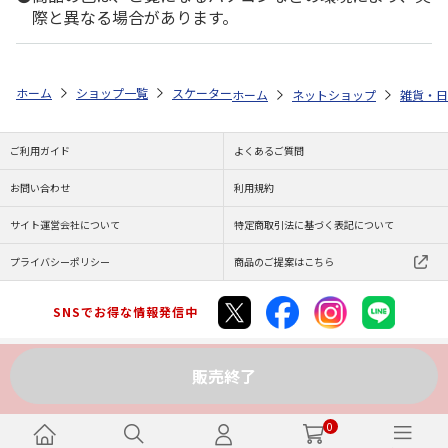
際と異なる場合があります。
ホーム
ショップ一覧
スケーター
メラミンタンブラー [クロミ フラワー]
ホーム
ネットショップ
雑貨・日
ご利用ガイド
よくあるご質問
お問い合わせ
利用規約
サイト運営会社について
特定商取引法に基づく表記について
プライバシーポリシー
商品のご提案はこちら
SNSでお得な情報発信中
販売終了
Copyright (C) JAPAN POST Co.,Ltd. All Rights Reserved.
0