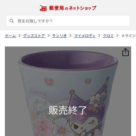
ホーム
グッズストア
サンリオ
マイメロディ
クロミ
メラミンタ