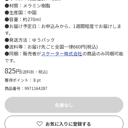
●材質：メラミン樹脂
●生産国：中国
●容量：約270ml
●お届け予定日：お申込みから、1週間程度でお届けしま
す。
●発送方法：ゆうパック
●送料等：お届け先ごと全国一律660円(税込)
●同梱：販売者が
スケーター株式会社
の商品のみ同梱可能
です。
825
円
(送料別・税込)
獲得ポイント： 8 pt
商品番号
9971164287
お気に入りに登録する