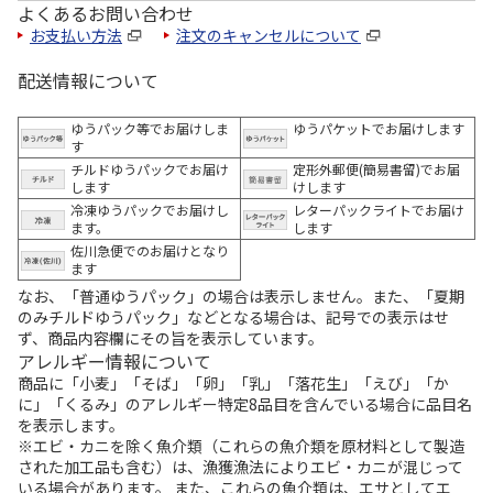
よくあるお問い合わせ
お支払い方法
注文のキャンセルについて
配送情報について
ゆうパック等でお届けしま
ゆうパケットでお届けします
す
チルドゆうパックでお届け
定形外郵便(簡易書留)でお届
します
けします
冷凍ゆうパックでお届けし
レターパックライトでお届け
ます。
します
佐川急便でのお届けとなり
ます
なお、「普通ゆうパック」の場合は表示しません。また、「夏期
のみチルドゆうパック」などとなる場合は、記号での表示はせ
ず、商品内容欄にその旨を表示しています。
アレルギー情報について
商品に「小麦」「そば」「卵」「乳」「落花生」「えび」「か
に」「くるみ」のアレルギー特定8品目を含んでいる場合に品目名
を表示します。
※エビ・カニを除く魚介類（これらの魚介類を原材料として製造
された加工品も含む）は、漁獲漁法によりエビ・カニが混じって
いる場合があります。 また、これらの魚介類は、エサとしてエ