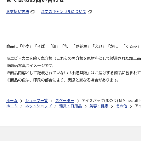
お支払い方法
注文のキャンセルについて
商品に「小麦」「そば」「卵」「乳」「落花生」「えび」「かに」「くるみ」
※エビ・カニを除く魚介類（これらの魚介類を原材料として製造された加工品
※商品写真はイメージです。
※商品内容として記載されていない「小道具類」はお届けする商品に含まれて
※商品の色は、印刷の都合により、実際と異なる場合があります。
ホーム
ショップ一覧
スケーター
アイスバッグ(氷のう) M Minecraft I
ホーム
ネットショップ
雑貨・日用品
美容・健康
その他
アイ