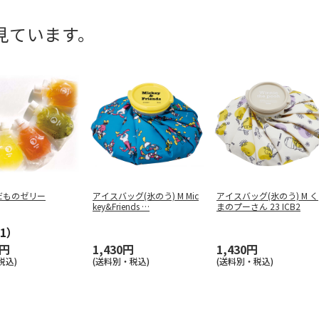
見ています。
だものゼリー
アイスバッグ(氷のう) M Mic
アイスバッグ(氷のう) M く
key&Friends
…
まのプーさん 23 ICB2
1）
0円
1,430円
1,430円
税込)
(送料別・税込)
(送料別・税込)