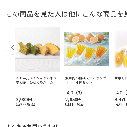
この商品を見た人は他にこんな商品を
＜お中元＞＜ねんりん家＞
瀬戸内の柑橘スティックゼ
片手く
夏限定 ひとくちバーム詰
リー ４種セット
合せ ４種
…
4.0
（3）
4.0
（
3,980円
2,850円
3,47
(送料・税込)
(送料・税込)
(送料・
よくあるお問い合わせ