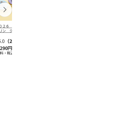
０２６ ポムポム
ハローキティ スキ
〈ソロソロ〉パーフ
ハローキティ
リン クッション
ンクリーム３本セッ
ェクトＵＶジェル
ションファン
ァンデーション３
ト
６本
ョン３個セッ
セ
5.0
…
（2）
5.0
（4）
4.8
（16）
,290円
2,670円
9,800円
4,290円
送料・税込)
(送料・税込)
(送料・税込)
(送料・税込)