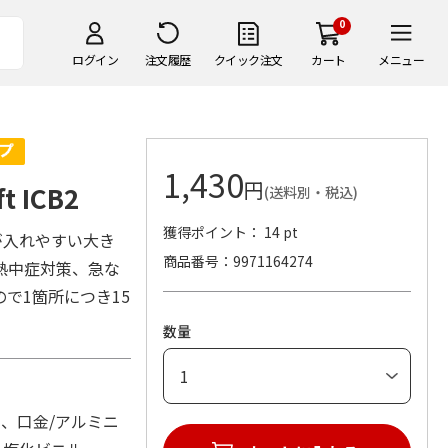
0
ログイン
注文履歴
クイック注文
カート
メニュー
1,430
円
 ICB2
(送料別・税込)
獲得ポイント： 14 pt
が入れやすい大き
商品番号
9971164274
熱中症対策、急な
で1箇所につき15
数量
ム、口金/アルミニ