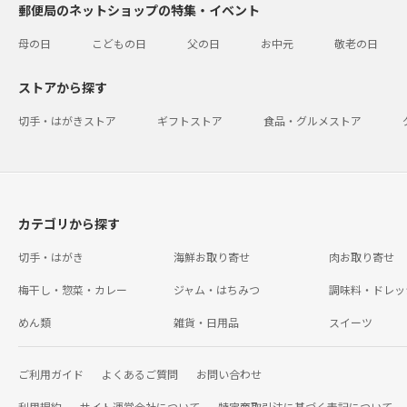
郵便局のネットショップの特集・イベント
母の日
こどもの日
父の日
お中元
敬老の日
ストアから探す
切手・はがきストア
ギフトストア
食品・グルメストア
カテゴリから探す
切手・はがき
海鮮お取り寄せ
肉お取り寄せ
梅干し・惣菜・カレー
ジャム・はちみつ
調味料・ドレッ
めん類
雑貨・日用品
スイーツ
ご利用ガイド
よくあるご質問
お問い合わせ
利用規約
サイト運営会社について
特定商取引法に基づく表記について