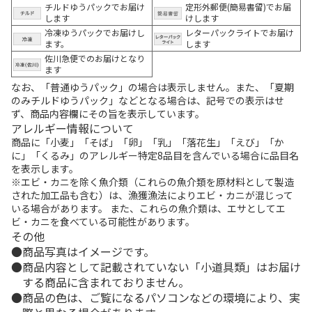
チルドゆうパックでお届け
定形外郵便(簡易書留)でお届
します
けします
冷凍ゆうパックでお届けし
レターパックライトでお届け
ます。
します
佐川急便でのお届けとなり
ます
なお、「普通ゆうパック」の場合は表示しません。また、「夏期
のみチルドゆうパック」などとなる場合は、記号での表示はせ
ず、商品内容欄にその旨を表示しています。
アレルギー情報について
商品に「小麦」「そば」「卵」「乳」「落花生」「えび」「か
に」「くるみ」のアレルギー特定8品目を含んでいる場合に品目名
を表示します。
※エビ・カニを除く魚介類（これらの魚介類を原材料として製造
された加工品も含む）は、漁獲漁法によりエビ・カニが混じって
いる場合があります。 また、これらの魚介類は、エサとしてエ
ビ・カニを食べている可能性があります。
その他
商品写真はイメージです。
商品内容として記載されていない「小道具類」はお届け
する商品に含まれておりません。
商品の色は、ご覧になるパソコンなどの環境により、実