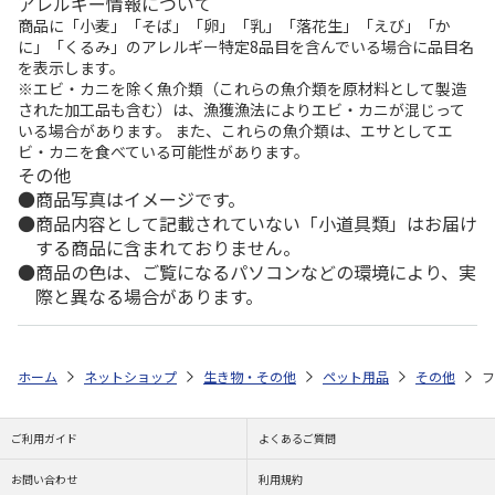
アレルギー情報について
商品に「小麦」「そば」「卵」「乳」「落花生」「えび」「か
に」「くるみ」のアレルギー特定8品目を含んでいる場合に品目名
を表示します。
※エビ・カニを除く魚介類（これらの魚介類を原材料として製造
された加工品も含む）は、漁獲漁法によりエビ・カニが混じって
いる場合があります。 また、これらの魚介類は、エサとしてエ
ビ・カニを食べている可能性があります。
その他
商品写真はイメージです。
商品内容として記載されていない「小道具類」はお届け
する商品に含まれておりません。
商品の色は、ご覧になるパソコンなどの環境により、実
際と異なる場合があります。
ホーム
ネットショップ
生き物・その他
ペット用品
その他
フ
ご利用ガイド
よくあるご質問
お問い合わせ
利用規約