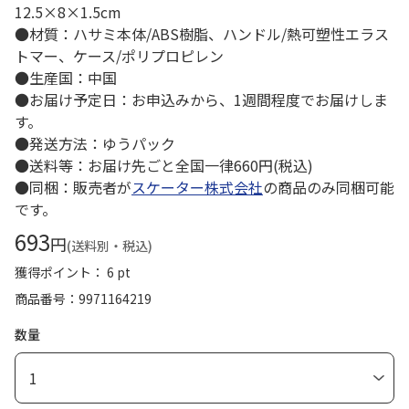
12.5×8×1.5cm
●材質：ハサミ本体/ABS樹脂、ハンドル/熱可塑性エラス
トマー、ケース/ポリプロピレン
●生産国：中国
●お届け予定日：お申込みから、1週間程度でお届けしま
す。
●発送方法：ゆうパック
●送料等：お届け先ごと全国一律660円(税込)
●同梱：販売者が
スケーター株式会社
の商品のみ同梱可能
です。
693
円
(送料別・税込)
獲得ポイント： 6 pt
商品番号
9971164219
数量
1