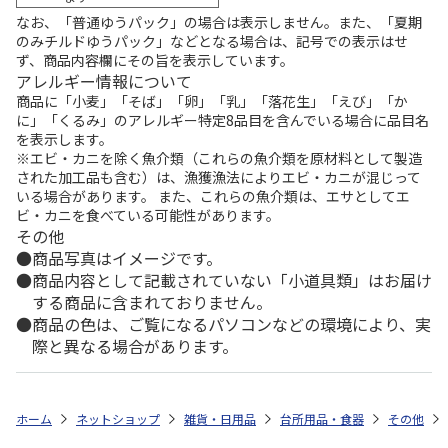
なお、「普通ゆうパック」の場合は表示しません。また、「夏期
のみチルドゆうパック」などとなる場合は、記号での表示はせ
ず、商品内容欄にその旨を表示しています。
アレルギー情報について
商品に「小麦」「そば」「卵」「乳」「落花生」「えび」「か
に」「くるみ」のアレルギー特定8品目を含んでいる場合に品目名
を表示します。
※エビ・カニを除く魚介類（これらの魚介類を原材料として製造
された加工品も含む）は、漁獲漁法によりエビ・カニが混じって
いる場合があります。 また、これらの魚介類は、エサとしてエ
ビ・カニを食べている可能性があります。
その他
商品写真はイメージです。
商品内容として記載されていない「小道具類」はお届け
する商品に含まれておりません。
商品の色は、ご覧になるパソコンなどの環境により、実
際と異なる場合があります。
ホーム
ネットショップ
雑貨・日用品
台所用品・食器
その他