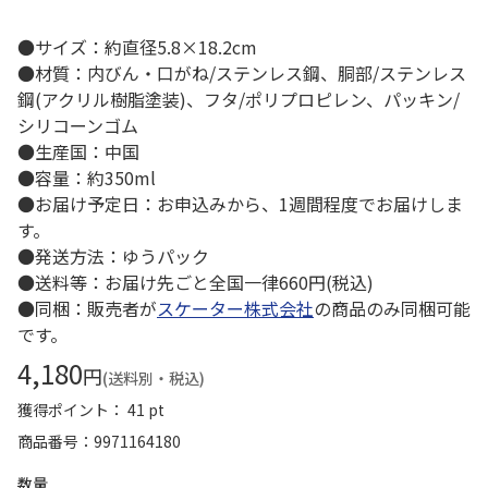
●サイズ：約直径5.8×18.2cm
●材質：内びん・口がね/ステンレス鋼、胴部/ステンレス
鋼(アクリル樹脂塗装)、フタ/ポリプロピレン、パッキン/
シリコーンゴム
●生産国：中国
●容量：約350ml
●お届け予定日：お申込みから、1週間程度でお届けしま
す。
●発送方法：ゆうパック
●送料等：お届け先ごと全国一律660円(税込)
●同梱：販売者が
スケーター株式会社
の商品のみ同梱可能
です。
4,180
円
(送料別・税込)
獲得ポイント： 41 pt
商品番号
9971164180
数量