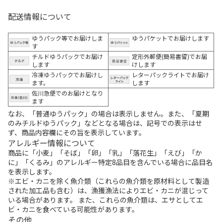
配送情報について
ゆうパック等でお届けしま
ゆうパケットでお届けします
す
チルドゆうパックでお届け
定形外郵便(簡易書留)でお届
します
けします
冷凍ゆうパックでお届けし
レターパックライトでお届け
ます。
します
佐川急便でのお届けとなり
ます
なお、「普通ゆうパック」の場合は表示しません。また、「夏期
のみチルドゆうパック」などとなる場合は、記号での表示はせ
ず、商品内容欄にその旨を表示しています。
アレルギー情報について
商品に「小麦」「そば」「卵」「乳」「落花生」「えび」「か
に」「くるみ」のアレルギー特定8品目を含んでいる場合に品目名
を表示します。
※エビ・カニを除く魚介類（これらの魚介類を原材料として製造
された加工品も含む）は、漁獲漁法によりエビ・カニが混じって
いる場合があります。 また、これらの魚介類は、エサとしてエ
ビ・カニを食べている可能性があります。
その他