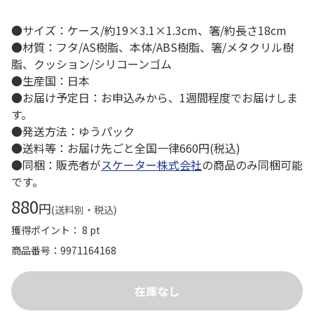
●サイズ：ケース/約19×3.1×1.3cm、箸/約長さ18cm
●材質：フタ/AS樹脂、本体/ABS樹脂、箸/メタクリル樹
脂、クッション/シリコーンゴム
●生産国：日本
●お届け予定日：お申込みから、1週間程度でお届けしま
す。
●発送方法：ゆうパック
●送料等：お届け先ごと全国一律660円(税込)
●同梱：販売者が
スケーター株式会社
の商品のみ同梱可能
です。
880
円
(送料別・税込)
獲得ポイント： 8 pt
商品番号
9971164168