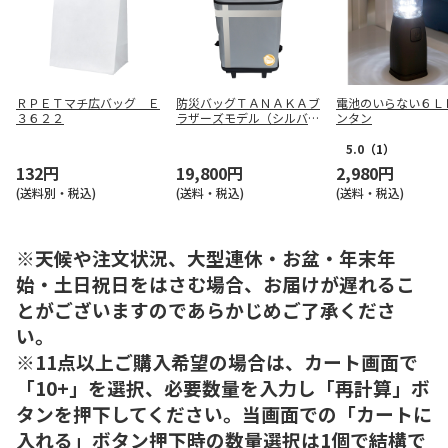
ＲＰＥＴマチ広バッグ Ｅ
防災バッグＴＡＮＡＫＡブ
電池のいらない６Ｌ
３６２２
ラザーズモデル（シルバー
ンタン
グレー）
5.0
（1）
132円
19,800円
2,980円
(送料別・税込)
(送料・税込)
(送料・税込)
※天候や注文状況、大型連休・お盆・年末年
始・土日祝日をはさむ場合、お届けが遅れるこ
とがございますのであらかじめご了承くださ
い。
※11点以上ご購入希望の場合は、カート画面で
「10+」を選択、必要数量を入力し「再計算」ボ
タンを押下してください。当画面での「カートに
入れる」ボタン押下時の数量選択は1個で結構で