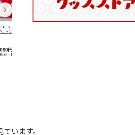
OSTIES オリジナ
アニメ『ジョジョの
コジコジ／ショルダ
アニメ『ジョ
Tシャツ Sサイズ
奇妙な冒険 黄金の
ー付きバッグ
奇妙な冒険 
風』CITY POP
…
風』CITY PO
5.0
（3）
4.5
（6）
4.8
（4）
,080円
4,939円
1,760円
3,839円
送料別・税込)
(送料別・税込)
(送料別・税込)
(送料別・税込
見ています。