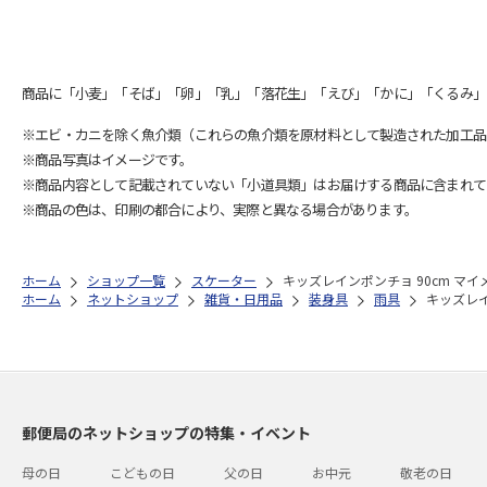
商品に「小麦」「そば」「卵」「乳」「落花生」「えび」「かに」「くるみ」
※エビ・カニを除く魚介類（これらの魚介類を原材料として製造された加工品
※商品写真はイメージです。
※商品内容として記載されていない「小道具類」はお届けする商品に含まれて
※商品の色は、印刷の都合により、実際と異なる場合があります。
ホーム
ショップ一覧
スケーター
キッズレインポンチョ 90cm マイメ
ホーム
ネットショップ
雑貨・日用品
装身具
雨具
キッズレイ
郵便局のネットショップの特集・イベント
母の日
こどもの日
父の日
お中元
敬老の日