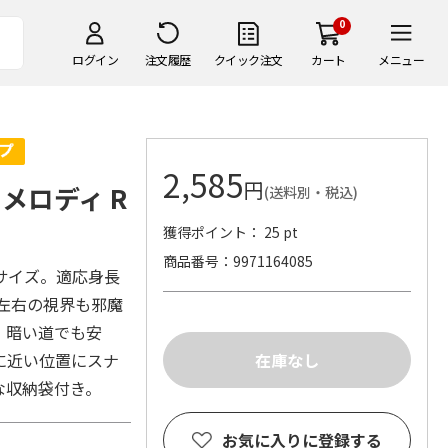
0
ログイン
注文履歴
クイック注文
カート
メニュー
2,585
円
メロディ R
(送料別・税込)
獲得ポイント： 25 pt
商品番号
9971164085
サイズ。適応身長
、左右の視界も邪魔
、暗い道でも安
に近い位置にスナ
な収納袋付き。
お気に入りに登録する