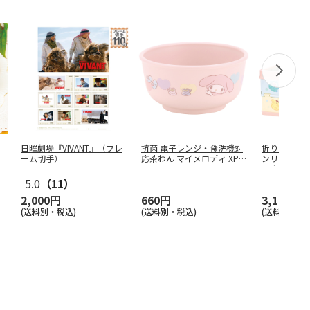
日曜劇場『VIVANT』（フレ
抗菌 電子レンジ・食洗機対
折りたたみ収
ーム切手）
応茶わん マイメロディ XP2
ンリオキャラ
3
…
ゅまる
…
5.0
（11）
2,000円
660円
3,190円
(送料別・税込)
(送料別・税込)
(送料別・税込