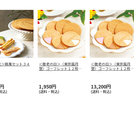
元＞銘菓セット３４
＜敬老の日＞〈東京風月
＜敬老の日＞〈東京風月
堂〉ゴ－フレット１２枚
堂〉ゴ－フレット１２枚
入 ２箱
２０箱
0円
1,950円
13,200円
税込)
(送料・税込)
(送料・税込)