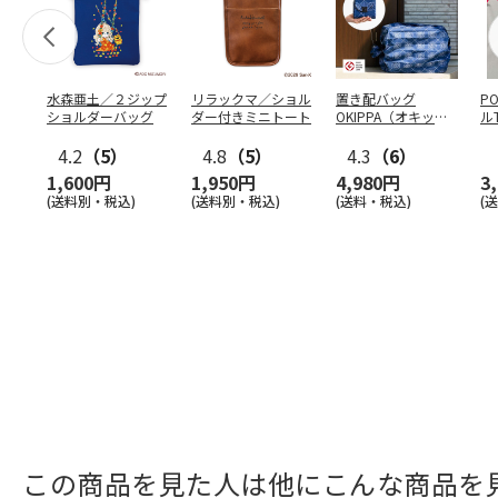
水森亜土／２ジップ
リラックマ／ショル
置き配バッグ
P
ショルダーバッグ
ダー付きミニトート
OKIPPA（オキッ
ル
パ）
4.2
（5）
4.8
（5）
4.3
（6）
1,600円
1,950円
4,980円
3
(送料別・税込)
(送料別・税込)
(送料・税込)
(
この商品を見た人は他にこんな商品を