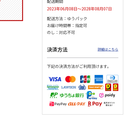
配送期間
2023年06月08日～2028年08月07日
配送方法
ゆうパック
お届け時間帯
指定可
ジョの
『ジョジョの奇妙な
『ジョジョの奇妙な
「I’m Doraemon」
黄金の
冒険 スターダスト
冒険 スターダスト
× カオル 郵便局限
のし
対応不可
P
…
クルセイダース』
クルセイダース』
定モデル（
…
ワー
…
トラ
…
4.8
（4）
4,400円
3,300円
4,840円
決済方法
詳細はこちら
)
(送料別・税込)
(送料別・税込)
(送料別・税込)
下記の決済方法がご利用頂けます。