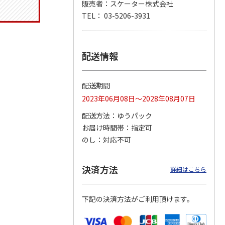
販売者：スケーター株式会社
TEL： 03-5206-3931
ジョの
『ジョジョの奇妙な
『ジョジョの奇妙な
『ジョジョの奇妙な
黄金の
冒険 スターダスト
冒険 スターダスト
冒険 スターダスト
配送情報
P
…
クルセイダース』
クルセイダース』
クルセイダース』
ワー
…
トラ
…
トラ
…
4,400円
3,300円
3,300円
配送期間
)
(送料別・税込)
(送料別・税込)
(送料別・税込)
2023年06月08日～2028年08月07日
配送方法
ゆうパック
お届け時間帯
指定可
のし
対応不可
決済方法
詳細はこちら
下記の決済方法がご利用頂けます。