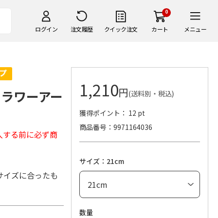
0
ログイン
注文履歴
クイック注文
カート
メニュー
1,210
円
 フラワーアー
(送料別・税込)
獲得ポイント： 12 pt
商品番号
9971164036
入する前に必ず商
サイズ：21cm
サイズに合ったも
数量