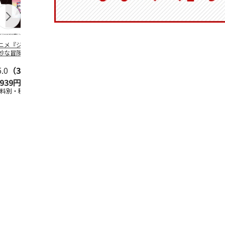
ニメ『ジョジョの
コジコジ／ショルダ
POSTIES オリジナ
アニメ『ジョ
妙な冒険 黄金の
ー付きバッグ
ルTシャツ Sサイズ
奇妙な冒険 
CITY POP
…
風』CITY PO
5.0
（3）
4.5
（6）
4.8
（4）
,939円
1,760円
3,080円
3,839円
送料別・税込)
(送料別・税込)
(送料別・税込)
(送料別・税込