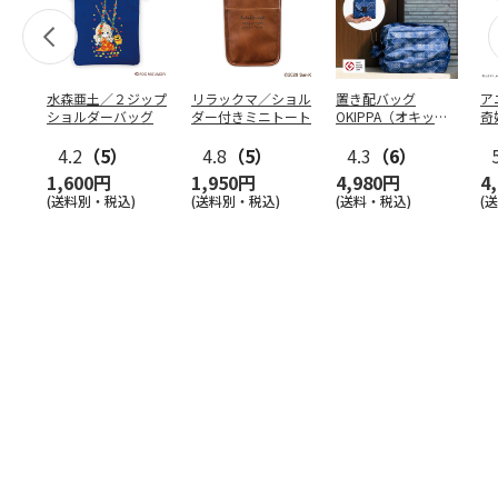
水森亜土／２ジップ
リラックマ／ショル
置き配バッグ
ア
ショルダーバッグ
ダー付きミニトート
OKIPPA（オキッ
奇
パ）
風』
4.2
（5）
4.8
（5）
4.3
（6）
1,600円
1,950円
4,980円
4
(送料別・税込)
(送料別・税込)
(送料・税込)
(