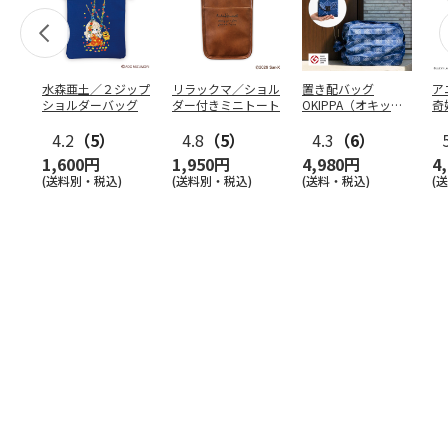
水森亜土／２ジップ
リラックマ／ショル
置き配バッグ
ア
ショルダーバッグ
ダー付きミニトート
OKIPPA（オキッ
奇
パ）
風』
4.2
（5）
4.8
（5）
4.3
（6）
1,600円
1,950円
4,980円
4
(送料別・税込)
(送料別・税込)
(送料・税込)
(