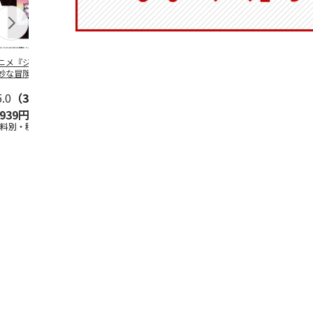
ニメ『ジョジョの
コジコジ／ショルダ
POSTIES オリジナ
アニメ『ジョ
妙な冒険 黄金の
ー付きバッグ
ルTシャツ Sサイズ
奇妙な冒険 
CITY POP
…
風』CITY PO
5.0
（3）
4.5
（6）
4.8
（4）
,939円
1,760円
3,080円
3,839円
送料別・税込)
(送料別・税込)
(送料別・税込)
(送料別・税込