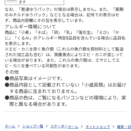
ます
なお、「普通ゆうパック」の場合は表示しません。また、「夏期
のみチルドゆうパック」などとなる場合は、記号での表示はせ
ず、商品内容欄にその旨を表示しています。
アレルギー情報について
商品に「小麦」「そば」「卵」「乳」「落花生」「えび」「か
に」「くるみ」のアレルギー特定8品目を含んでいる場合に品目名
を表示します。
※エビ・カニを除く魚介類（これらの魚介類を原材料として製造
された加工品も含む）は、漁獲漁法によりエビ・カニが混じって
いる場合があります。 また、これらの魚介類は、エサとしてエ
ビ・カニを食べている可能性があります。
その他
商品写真はイメージです。
商品内容として記載されていない「小道具類」はお届け
する商品に含まれておりません。
商品の色は、ご覧になるパソコンなどの環境により、実
際と異なる場合があります。
ホーム
ショップ一覧
スケーター
ビーチサンダル (17cm) マイメロデ
ホーム
ネットショップ
雑貨・日