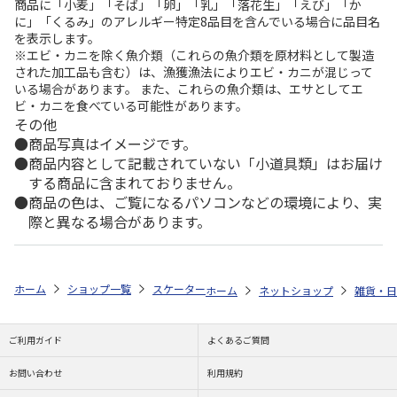
商品に「小麦」「そば」「卵」「乳」「落花生」「えび」「か
に」「くるみ」のアレルギー特定8品目を含んでいる場合に品目名
を表示します。
※エビ・カニを除く魚介類（これらの魚介類を原材料として製造
された加工品も含む）は、漁獲漁法によりエビ・カニが混じって
いる場合があります。 また、これらの魚介類は、エサとしてエ
ビ・カニを食べている可能性があります。
その他
商品写真はイメージです。
商品内容として記載されていない「小道具類」はお届け
する商品に含まれておりません。
商品の色は、ご覧になるパソコンなどの環境により、実
際と異なる場合があります。
ホーム
ショップ一覧
スケーター
ビーチサンダル (17cm) ハローキティ 
ホーム
ネットショップ
雑貨・日
ご利用ガイド
よくあるご質問
お問い合わせ
利用規約