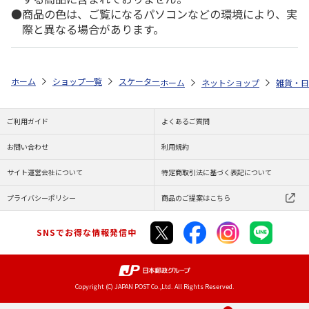
商品の色は、ご覧になるパソコンなどの環境により、実
際と異なる場合があります。
ホーム
ショップ一覧
スケーター
ランチクロス ノラネコぐんだん KB
ホーム
ネットショップ
雑貨・日
ご利用ガイド
よくあるご質問
お問い合わせ
利用規約
サイト運営会社について
特定商取引法に基づく表記について
プライバシーポリシー
商品のご提案はこちら
SNSでお得な情報発信中
Copyright (C) JAPAN POST Co.,Ltd. All Rights Reserved.