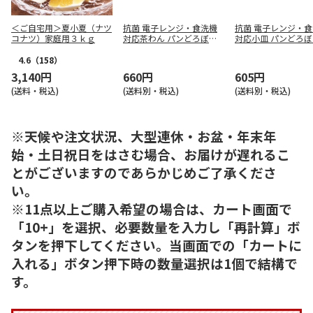
＜ご自宅用＞夏小夏（ナツ
抗菌 電子レンジ・食洗機
抗菌 電子レンジ・
コナツ）家庭用３ｋｇ
対応茶わん パンどろぼう X
対応小皿 パンどろぼう
P23G
25G
4.6
（158）
3,140円
660円
605円
(送料・税込)
(送料別・税込)
(送料別・税込)
※天候や注文状況、大型連休・お盆・年末年
始・土日祝日をはさむ場合、お届けが遅れるこ
とがございますのであらかじめご了承くださ
い。
※11点以上ご購入希望の場合は、カート画面で
「10+」を選択、必要数量を入力し「再計算」ボ
タンを押下してください。当画面での「カートに
入れる」ボタン押下時の数量選択は1個で結構で
す。