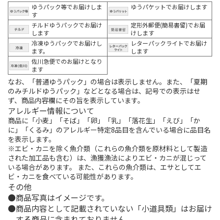
ゆうパック等でお届けしま
ゆうパケットでお届けします
す
チルドゆうパックでお届け
定形外郵便(簡易書留)でお届
します
けします
冷凍ゆうパックでお届けし
レターパックライトでお届け
ます。
します
佐川急便でのお届けとなり
ます
なお、「普通ゆうパック」の場合は表示しません。また、「夏期
のみチルドゆうパック」などとなる場合は、記号での表示はせ
ず、商品内容欄にその旨を表示しています。
アレルギー情報について
商品に「小麦」「そば」「卵」「乳」「落花生」「えび」「か
に」「くるみ」のアレルギー特定8品目を含んでいる場合に品目名
を表示します。
※エビ・カニを除く魚介類（これらの魚介類を原材料として製造
された加工品も含む）は、漁獲漁法によりエビ・カニが混じって
いる場合があります。 また、これらの魚介類は、エサとしてエ
ビ・カニを食べている可能性があります。
その他
商品写真はイメージです。
商品内容として記載されていない「小道具類」はお届け
する商品に含まれておりません。