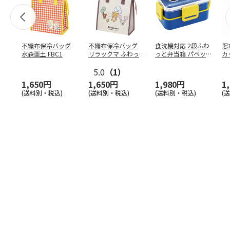
不織布保冷バッグ
不織布保冷バッグ
食洗機対応 2段ふわ
忍
水森亜土 FBC1
リラックマ ふわっ
っと弁当箱 パペッ
カ
と風船 FBC1
トスンスン PFLW
…
り
5.0
（1）
田
1,650円
1,650円
1,980円
1
(送料別・税込)
(送料別・税込)
(送料別・税込)
(