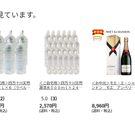
見ています。
宅用＞四万十川天然
＜ご自宅用＞四万十川天然
＜お中元＞モエ・エ・シャ
２Ｌ×６（ラベルレ
源流水５００ｍｌ×２４
ンドン モエ アンペリア
（ラベルレス
…
ル 箱付
2）
5.0
（3）
0円
2,570円
8,960円
税込)
(送料・税込)
(送料・税込)