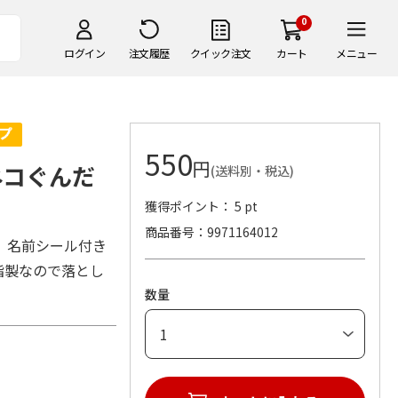
0
ログイン
注文履歴
クイック注文
カート
メニュー
550
円
ネコぐんだ
(送料別・税込)
獲得ポイント： 5 pt
商品番号
9971164012
。名前シール付き
脂製なので落とし
数量