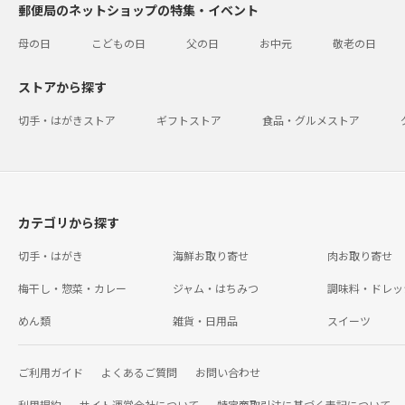
郵便局のネットショップの特集・イベント
母の日
こどもの日
父の日
お中元
敬老の日
ストアから探す
切手・はがきストア
ギフトストア
食品・グルメストア
カテゴリから探す
切手・はがき
海鮮お取り寄せ
肉お取り寄せ
梅干し・惣菜・カレー
ジャム・はちみつ
調味料・ドレッ
めん類
雑貨・日用品
スイーツ
ご利用ガイド
よくあるご質問
お問い合わせ
利用規約
サイト運営会社について
特定商取引法に基づく表記について