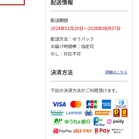
配送情報
配送期間
トマグ
コーデュロイ生地ラ
ふわっとフタタイト
八角形ステンレスマ
2024年01月20日～2028年08月07日
ポムプ
ンチバッグ ハロー
ランチボックス角型
グボトル 500ml リ
4
キティ KCOB2
パペットスンスン
ラックマ リラッ
…
配送方法
ゆうパック
R
…
お届け時間帯
指定可
2,200円
1,485円
4,510円
のし
対応不可
)
(送料別・税込)
(送料別・税込)
(送料別・税込)
決済方法
詳細はこちら
下記の決済方法がご利用頂けます。