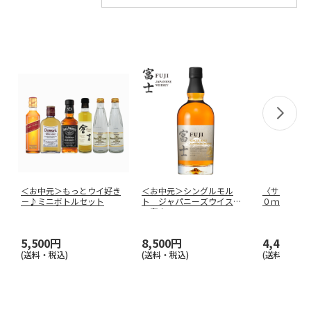
＜お中元＞もっとウイ好き
＜お中元＞シングルモル
〈サントリ
－♪ミニボトルセット
ト ジャパニーズウイスキ
０ｍｌ
ー富士
5,500円
8,500円
4,460円
(送料・税込)
(送料・税込)
(送料・税込)