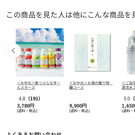
この商品を見た人は他にこんな商品を
＜お中元＞新つぶらなオー
＜お中元＞お酒の贈り物
＜ご自
ルスターズ
醸コース
源流水
ス）
4.8
（191）
5.0
（
3,780円
9,900円
1,65
(送料・税込)
(送料・税込)
(送料・
よくあるお問い合わせ