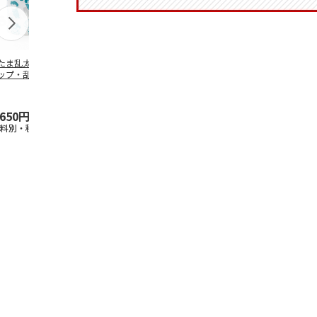
たま乱太郎 マグ
抗菌食洗機対応 ふ
マスコット入りドリ
陶器ダイカッ
ップ・乱太郎・き
わっと弁当箱 530ml
ンクボトル ハロー
カップ ポム
丸・しんべヱ・山
水森亜土 PF
…
キティ PSPR5MC
リン CHMGD
伝
…
,650円
1,760円
3,300円
2,970円
送料別・税込)
(送料別・税込)
(送料別・税込)
(送料別・税込