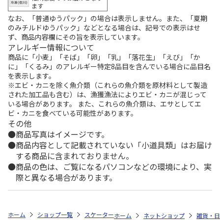
ます
なお、「普通ゆうパック」の場合は表示しません。また、「夏期
のみチルドゆうパック」などとなる場合は、記号での表示はせ
ず、商品内容欄にその旨を表示しています。
アレルギー情報について
商品に「小麦」「そば」「卵」「乳」「落花生」「えび」「か
に」「くるみ」のアレルギー特定8品目を含んでいる場合に品目名
を表示します。
※エビ・カニを除く魚介類（これらの魚介類を原材料として製造
された加工品も含む）は、漁獲漁法によりエビ・カニが混じって
いる場合があります。 また、これらの魚介類は、エサとしてエ
ビ・カニを食べている可能性があります。
その他
商品写真はイメージです。
商品内容として記載されていない「小道具類」はお届け
する商品に含まれておりません。
商品の色は、ご覧になるパソコンなどの環境により、実
際と異なる場合があります。
ホーム
ショップ一覧
スケーター
ランチ巾着 ノラネコぐんだん KB7
ホーム
ネットショップ
雑貨・日