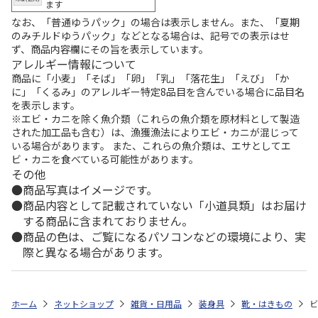
ます
なお、「普通ゆうパック」の場合は表示しません。また、「夏期
のみチルドゆうパック」などとなる場合は、記号での表示はせ
ず、商品内容欄にその旨を表示しています。
アレルギー情報について
商品に「小麦」「そば」「卵」「乳」「落花生」「えび」「か
に」「くるみ」のアレルギー特定8品目を含んでいる場合に品目名
を表示します。
※エビ・カニを除く魚介類（これらの魚介類を原材料として製造
された加工品も含む）は、漁獲漁法によりエビ・カニが混じって
いる場合があります。 また、これらの魚介類は、エサとしてエ
ビ・カニを食べている可能性があります。
その他
商品写真はイメージです。
商品内容として記載されていない「小道具類」はお届け
する商品に含まれておりません。
商品の色は、ご覧になるパソコンなどの環境により、実
際と異なる場合があります。
ホーム
ネットショップ
雑貨・日用品
装身具
靴・はきもの
ビ