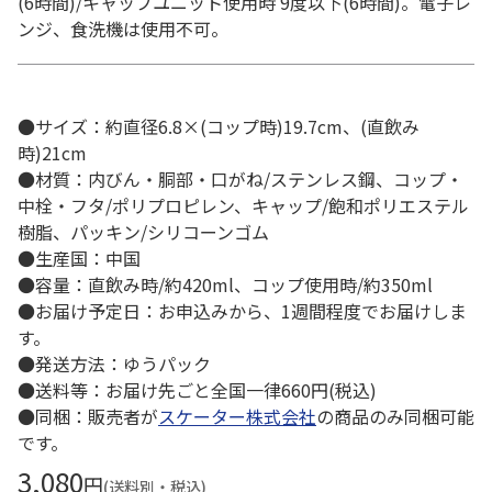
(6時間)/キャップユニット使用時 9度以下(6時間)。電子レ
ンジ、食洗機は使用不可。
●サイズ：約直径6.8×(コップ時)19.7cm、(直飲み
時)21cm
●材質：内びん・胴部・口がね/ステンレス鋼、コップ・
中栓・フタ/ポリプロピレン、キャップ/飽和ポリエステル
樹脂、パッキン/シリコーンゴム
●生産国：中国
●容量：直飲み時/約420ml、コップ使用時/約350ml
●お届け予定日：お申込みから、1週間程度でお届けしま
す。
●発送方法：ゆうパック
●送料等：お届け先ごと全国一律660円(税込)
●同梱：販売者が
スケーター株式会社
の商品のみ同梱可能
です。
3,080
円
(送料別・税込)