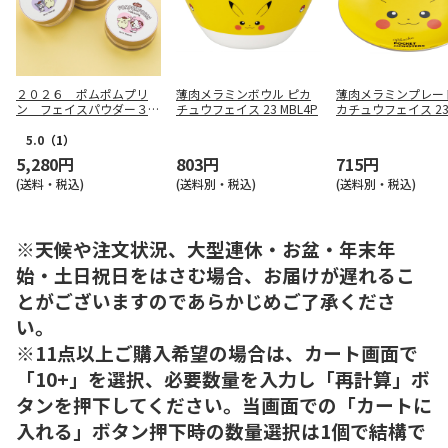
２０２６ ポムポムプリ
薄肉メラミンボウル ピカ
薄肉メラミンプレー
ン フェイスパウダー３個
チュウフェイス 23 MBL4P
カチュウフェイス 23 
セット
20P
5.0
（1）
5,280円
803円
715円
(送料・税込)
(送料別・税込)
(送料別・税込)
※天候や注文状況、大型連休・お盆・年末年
始・土日祝日をはさむ場合、お届けが遅れるこ
とがございますのであらかじめご了承くださ
い。
※11点以上ご購入希望の場合は、カート画面で
「10+」を選択、必要数量を入力し「再計算」ボ
タンを押下してください。当画面での「カートに
入れる」ボタン押下時の数量選択は1個で結構で