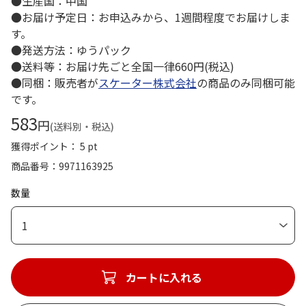
●生産国：中国
●お届け予定日：お申込みから、1週間程度でお届けしま
す。
●発送方法：ゆうパック
●送料等：お届け先ごと全国一律660円(税込)
●同梱：販売者が
スケーター株式会社
の商品のみ同梱可能
です。
583
円
(送料別・税込)
獲得ポイント： 5 pt
商品番号
9971163925
数量
1
カートに入れる