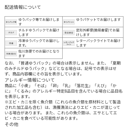
配送情報について
ゆうパック等でお届けしま
ゆうパケットでお届けします
す
チルドゆうパックでお届け
定形外郵便(簡易書留)でお届
します
けします
冷凍ゆうパックでお届けし
レターパックライトでお届け
ます。
します
佐川急便でのお届けとなり
ます
なお、「普通ゆうパック」の場合は表示しません。また、「夏期
のみチルドゆうパック」などとなる場合は、記号での表示はせ
ず、商品内容欄にその旨を表示しています。
アレルギー情報について
商品に「小麦」「そば」「卵」「乳」「落花生」「えび」「か
に」「くるみ」のアレルギー特定8品目を含んでいる場合に品目名
を表示します。
※エビ・カニを除く魚介類（これらの魚介類を原材料として製造
された加工品も含む）は、漁獲漁法によりエビ・カニが混じって
いる場合があります。 また、これらの魚介類は、エサとしてエ
ビ・カニを食べている可能性があります。
その他