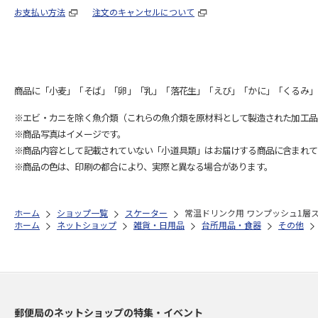
お支払い方法
注文のキャンセルについて
商品に「小麦」「そば」「卵」「乳」「落花生」「えび」「かに」「くるみ」
※エビ・カニを除く魚介類（これらの魚介類を原材料として製造された加工品
※商品写真はイメージです。
※商品内容として記載されていない「小道具類」はお届けする商品に含まれて
※商品の色は、印刷の都合により、実際と異なる場合があります。
ホーム
ショップ一覧
スケーター
常温ドリンク用 ワンプッシュ1層ステ
ホーム
ネットショップ
雑貨・日用品
台所用品・食器
その他
郵便局のネットショップの特集・イベント