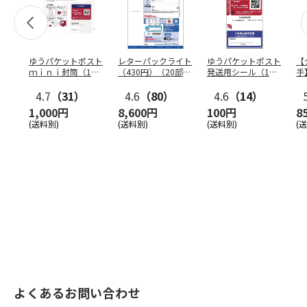
ゆうパケットポスト
レターパックライト
ゆうパケットポスト
【
ｍｉｎｉ封筒（1個
（430円）（20部セ
発送用シール（1個
手
（50枚）セット）
ット）
（20枚）セット）
ン
4.7
（31）
4.6
（80）
4.6
（14）
1,000円
8,600円
100円
8
(送料別)
(送料別)
(送料別)
(
よくあるお問い合わせ