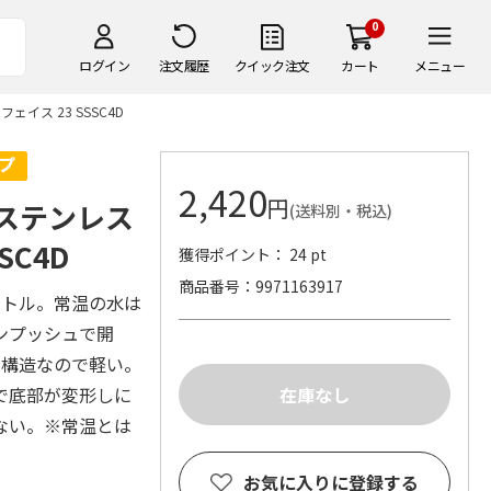
0
ログイン
注文履歴
クイック注文
カート
メニュー
イス 23 SSSC4D
2,420
円
層ステンレス
(送料別・税込)
SC4D
獲得ポイント： 24 pt
商品番号
9971163917
ボトル。常温の水は
ンプッシュで開
層構造なので軽い。
で底部が変形しに
ない。※常温とは
お気に入りに登録する