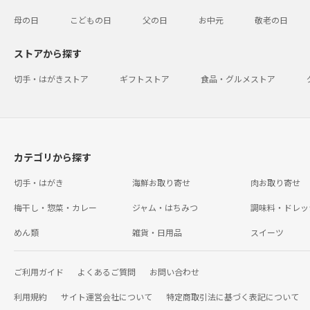
母の日
こどもの日
父の日
お中元
敬老の日
ストアから探す
切手・はがきストア
ギフトストア
食品・グルメストア
カテゴリから探す
切手・はがき
海鮮お取り寄せ
肉お取り寄せ
梅干し・惣菜・カレー
ジャム・はちみつ
調味料・ドレッ
めん類
雑貨・日用品
スイーツ
ご利用ガイド
よくあるご質問
お問い合わせ
利用規約
サイト運営会社について
特定商取引法に基づく表記について