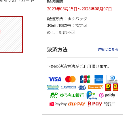
画面での「カート
配送期間
2023年08月15日～2028年08月07日
配送方法
ゆうパック
お届け時間帯
指定可
つぶら
【グリーティング切
【グリーティング切
【のり式】110円普
ーズ
手】ハッピーグリー
手】グリーティング
通切手・千鳥（1シ
のし
対応不可
ティング（110円）
（シンプル）（110
ート100枚）
1）
5.0
（2）
円
4.8
…
（11）
4.6
（7）
1,100円
5,500円
11,000円
決済方法
詳細はこちら
(送料別)
(送料別)
(送料別)
下記の決済方法がご利用頂けます。