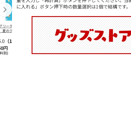
量を入力し「再計算」ボタンを押下してください。当
に入れる」ボタン押下時の数量選択は1個で結構です。
グリーティング切
【グリーティング切
レターパックプラス
＜お中元＞新
】夏のグリーティ
手】夏のグリーティ
（600円）（20部セ
なオールスタ
グ（85円）
ング（110円）
ット）
5.0
（10）
5.0
（17）
4.8
（24）
4.8
（19
50円
1,100円
12,000円
3,780円
送料別)
(送料別)
(送料別)
(送料・税込)