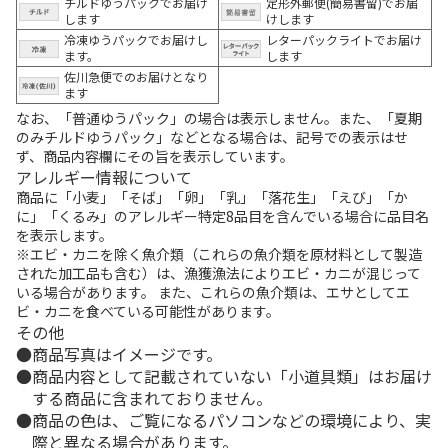
チルドゆうパックでお届け
定形外郵便(簡易書留)でお届
します
けします
冷凍ゆうパックでお届けし
レターパックライトでお届け
ます。
します
佐川急便でのお届けとなり
ます
なお、「普通ゆうパック」の場合は表示しません。また、「夏期
のみチルドゆうパック」などとなる場合は、記号での表示はせ
ず、商品内容欄にその旨を表示しています。
アレルギー情報について
商品に「小麦」「そば」「卵」「乳」「落花生」「えび」「か
に」「くるみ」のアレルギー特定8品目を含んでいる場合に品目名
を表示します。
※エビ・カニを除く魚介類（これらの魚介類を原材料として製造
された加工品も含む）は、漁獲漁法によりエビ・カニが混じって
いる場合があります。 また、これらの魚介類は、エサとしてエ
ビ・カニを食べている可能性があります。
その他
商品写真はイメージです。
商品内容として記載されていない「小道具類」はお届け
する商品に含まれておりません。
商品の色は、ご覧になるパソコンなどの環境により、実
際と異なる場合があります。