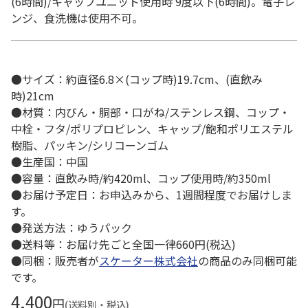
(6時間)/キャップユニット使用時 9度以下(6時間)。電子レ
ンジ、食洗機は使用不可。
●サイズ：約直径6.8×(コップ時)19.7cm、(直飲み
時)21cm
●材質：内びん・胴部・口がね/ステンレス鋼、コップ・
中栓・フタ/ポリプロピレン、キャップ/飽和ポリエステル
樹脂、パッキン/シリコーンゴム
●生産国：中国
●容量：直飲み時/約420ml、コップ使用時/約350ml
●お届け予定日：お申込みから、1週間程度でお届けしま
す。
●発送方法：ゆうパック
●送料等：お届け先ごと全国一律660円(税込)
●同梱：販売者が
スケーター株式会社
の商品のみ同梱可能
です。
4,400
円
(送料別・税込)