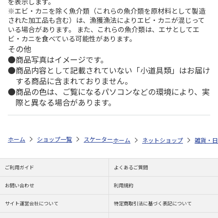
を表示します。
※エビ・カニを除く魚介類（これらの魚介類を原材料として製造
された加工品も含む）は、漁獲漁法によりエビ・カニが混じって
いる場合があります。 また、これらの魚介類は、エサとしてエ
ビ・カニを食べている可能性があります。
その他
商品写真はイメージです。
商品内容として記載されていない「小道具類」はお届け
する商品に含まれておりません。
商品の色は、ご覧になるパソコンなどの環境により、実
際と異なる場合があります。
ホーム
ショップ一覧
スケーター
抗菌ふわっとタイトランチボックス小判
ホーム
ネットショップ
雑貨・日
ご利用ガイド
よくあるご質問
お問い合わせ
利用規約
サイト運営会社について
特定商取引法に基づく表記について