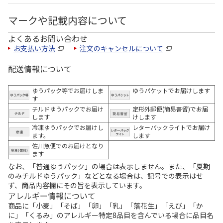
マークや記載内容について
よくあるお問い合わせ
お支払い方法
注文のキャンセルについて
配送情報について
ゆうパック等でお届けしま
ゆうパケットでお届けします
す
チルドゆうパックでお届け
定形外郵便(簡易書留)でお届
します
けします
冷凍ゆうパックでお届けし
レターパックライトでお届け
ます。
します
佐川急便でのお届けとなり
ます
なお、「普通ゆうパック」の場合は表示しません。また、「夏期
のみチルドゆうパック」などとなる場合は、記号での表示はせ
ず、商品内容欄にその旨を表示しています。
アレルギー情報について
商品に「小麦」「そば」「卵」「乳」「落花生」「えび」「か
に」「くるみ」のアレルギー特定8品目を含んでいる場合に品目名