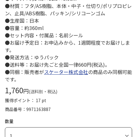
●材質：フタ/AS樹脂、本体・中子・仕切り/ポリプロピレ
ン、止具/ABS樹脂、パッキン/シリコーンゴム
●生産国：日本
●容量：約360ml
●セット内容・付属品：名前シール
●お届け予定日：お申込みから、1週間程度でお届けしま
す。
●発送方法：ゆうパック
●送料等：お届け先ごと全国一律660円(税込)。
●同梱：販売者が
スケーター株式会社
の商品のみ同梱可能
です。
1,760
円
(送料別・税込)
獲得ポイント： 17 pt
商品番号
9971163887
数量
1