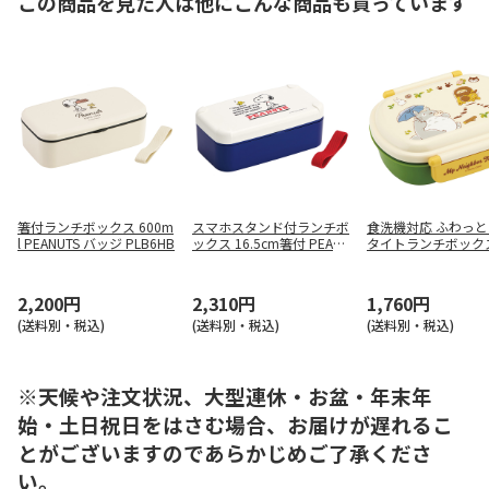
この商品を見た人は他にこんな商品も買っています
箸付ランチボックス 600m
スマホスタンド付ランチボ
食洗機対応 ふわっ
l PEANUTS バッジ PLB6HB
ックス 16.5cm箸付 PEANU
タイトランチボック
TS GANG PLB6SSH
となりのトトロ(ネコ
QAF2BA
2,200円
2,310円
1,760円
(送料別・税込)
(送料別・税込)
(送料別・税込)
※天候や注文状況、大型連休・お盆・年末年
始・土日祝日をはさむ場合、お届けが遅れるこ
とがございますのであらかじめご了承くださ
い。