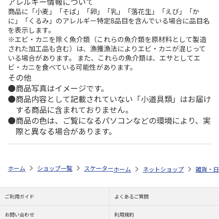
アレルギー情報について
商品に「小麦」「そば」「卵」「乳」「落花生」「えび」「か
に」「くるみ」のアレルギー特定8品目を含んでいる場合に品目名
を表示します。
※エビ・カニを除く魚介類（これらの魚介類を原材料として製造
された加工品も含む）は、漁獲漁法によりエビ・カニが混じって
いる場合があります。 また、これらの魚介類は、エサとしてエ
ビ・カニを食べている可能性があります。
その他
商品写真はイメージです。
商品内容として記載されていない「小道具類」はお届け
する商品に含まれておりません。
商品の色は、ご覧になるパソコンなどの環境により、実
際と異なる場合があります。
ホーム
ショップ一覧
スケーター
ソックスシューズ S ミッキーマウス B
ホーム
ネットショップ
雑貨・日
ご利用ガイド
よくあるご質問
お問い合わせ
利用規約