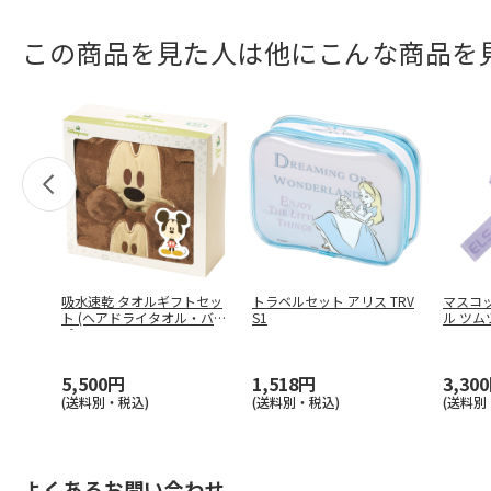
この商品を見た人は他にこんな商品を
吸水速乾 タオルギフトセッ
トラベルセット アリス TRV
マスコ
ト (ヘアドライタオル・バス
S1
ル ツム
ポン
…
5,500円
1,518円
3,30
(送料別・税込)
(送料別・税込)
(送料別
よくあるお問い合わせ