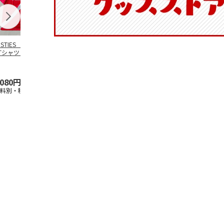
OSTIES オリジナ
アニメ『ジョジョの
コジコジ／ショルダ
アニメ『ジョ
Tシャツ Sサイズ
奇妙な冒険 黄金の
ー付きバッグ
奇妙な冒険 
風』CITY POP
…
風』CITY PO
5.0
（3）
4.5
（6）
4.8
（4）
,080円
4,939円
1,760円
3,839円
送料別・税込)
(送料別・税込)
(送料別・税込)
(送料別・税込