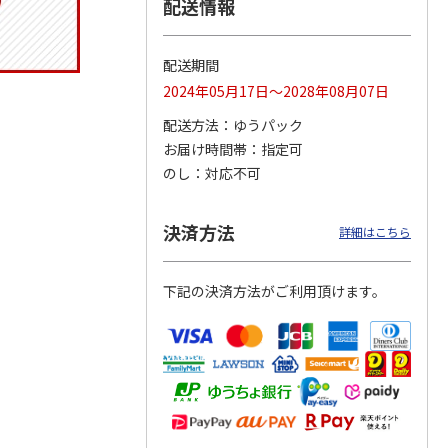
配送情報
配送期間
ジョの
『ジョジョの奇妙な
『ジョジョの奇妙な
「I’m Doraemon」
2024年05月17日～2028年08月07日
黄金の
冒険 スターダスト
冒険 スターダスト
× カオル 郵便局限
P
…
クルセイダース』
クルセイダース』
定モデル（
…
配送方法
ゆうパック
ワー
…
トラ
…
4.8
（4）
お届け時間帯
指定可
4,400円
3,300円
4,840円
のし
対応不可
)
(送料別・税込)
(送料別・税込)
(送料別・税込)
決済方法
詳細はこちら
下記の決済方法がご利用頂けます。