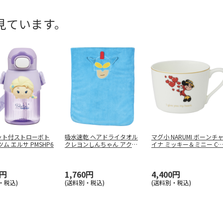
見ています。
ット付ストローボト
吸水速乾 ヘアドライタオル
マグ小 NARUMI ボーンチ
ツム エルサ PMSHP6
クレヨンしんちゃん アクシ
イナ ミッキー＆ミニー C
ョン
…
0円
1,760円
4,400円
・税込)
(送料別・税込)
(送料別・税込)