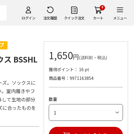
0
ログイン
注文履歴
クイック注文
カート
メニュー
1,650
円
ス BSSHL
(送料別・税込)
獲得ポイント： 16 pt
商品番号
9971163854
ーズ。ソックスに
い。室内履きやフ
外して生地の部分
数量
ズに合ったものを