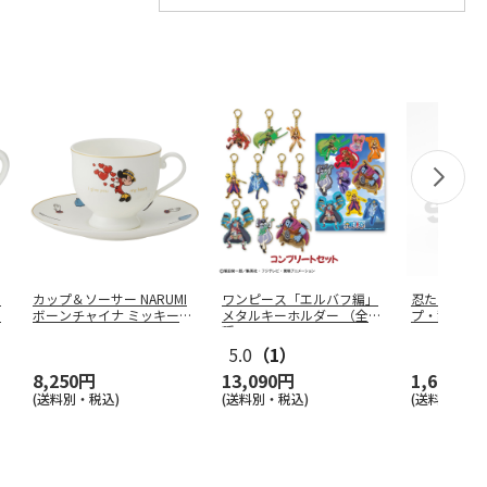
ャ
カップ＆ソーサー NARUMI
ワンピース「エルバフ編」
忍たま乱太
…
ボーンチャイナ ミッキー＆
メタルキーホルダー （全10
プ・乱太郎
…
種コ
…
べヱ・山田
5.0
（1）
8,250円
13,090円
1,650円
(送料別・税込)
(送料別・税込)
(送料別・税込