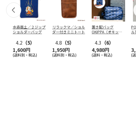
水森亜土／２ジップ
リラックマ／ショル
置き配バッグ
P
ショルダーバッグ
ダー付きミニトート
OKIPPA（オキッ
ル
パ）
4.2
（5）
4.8
（5）
4.3
（6）
1,600円
1,950円
4,980円
3
(送料別・税込)
(送料別・税込)
(送料・税込)
(