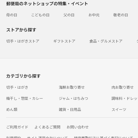
郵便局のネットショップの特集・イベント
母の日
こどもの日
父の日
お中元
敬老の日
ストアから探す
切手・はがきストア
ギフトストア
食品・グルメストア
カテゴリから探す
切手・はがき
海鮮お取り寄せ
肉お取り寄せ
梅干し・惣菜・カレー
ジャム・はちみつ
調味料・ドレッ
めん類
雑貨・日用品
スイーツ
ご利用ガイド
よくあるご質問
お問い合わせ
利用規約
サイト運営会社について
特定商取引法に基づく表記について