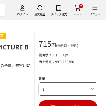
0
ログイン
注文履歴
クイック注文
カート
メニュー
715
円
ICTURE B
(送料別・税込)
獲得ポイント： 7 pt
商品番号
9971163766
用の予備、来客用に
数量