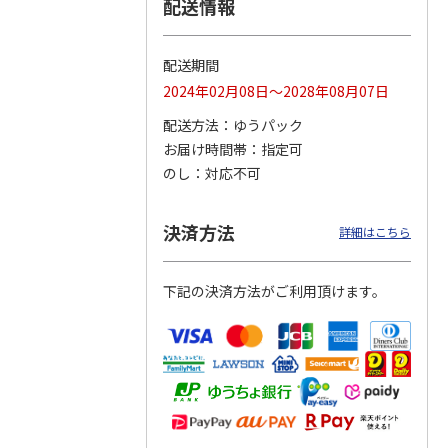
配送情報
配送期間
りドリ
ふわっとフタタイト
コーデュロイ生地ラ
八角形ステンレスマ
2024年02月08日～2028年08月07日
ハロー
ランチボックス角型
ンチバッグ ハロー
グボトル 500ml リ
5MC
パペットスンスン
キティ KCOB2
ラックマ リラッ
…
配送方法
ゆうパック
R
…
お届け時間帯
指定可
1,485円
2,200円
4,510円
のし
対応不可
)
(送料別・税込)
(送料別・税込)
(送料別・税込)
決済方法
詳細はこちら
下記の決済方法がご利用頂けます。