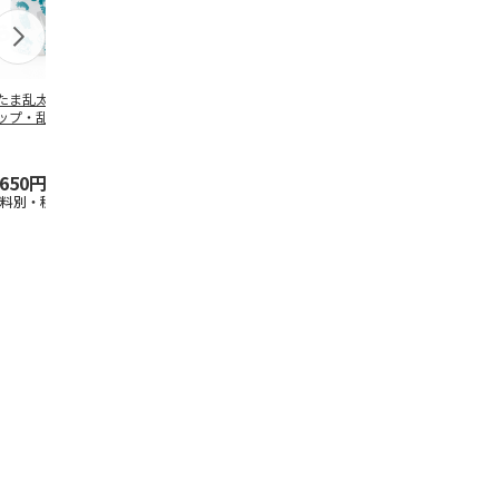
たま乱太郎 マグ
抗菌食洗機対応 ふ
陶器ダイカットマグ
マスコット入
ップ・乱太郎・き
わっと弁当箱 530ml
カップ ポムポムプ
ンクボトル 
丸・しんべヱ・山
水森亜土 PF
…
リン CHMGD4
キティ PSPR
伝
…
,650円
1,760円
2,970円
3,300円
送料別・税込)
(送料別・税込)
(送料別・税込)
(送料別・税込