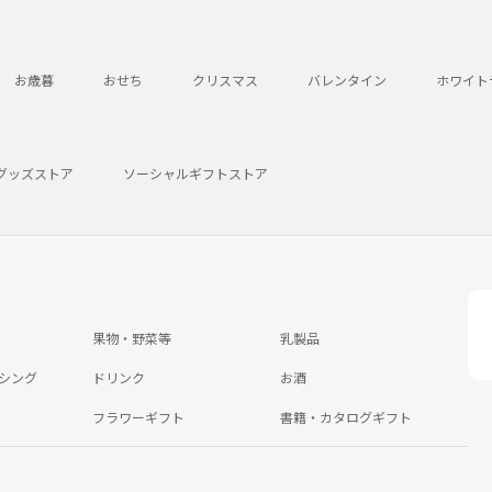
お歳暮
おせち
クリスマス
バレンタイン
ホワイト
グッズストア
ソーシャルギフトストア
果物・野菜等
乳製品
シング
ドリンク
お酒
フラワーギフト
書籍・カタログギフト