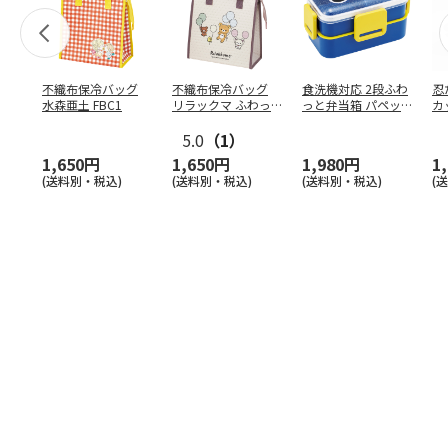
不織布保冷バッグ
不織布保冷バッグ
食洗機対応 2段ふわ
忍
水森亜土 FBC1
リラックマ ふわっ
っと弁当箱 パペッ
カ
と風船 FBC1
トスンスン PFLW
…
り
5.0
（1）
田
1,650円
1,650円
1,980円
1
(送料別・税込)
(送料別・税込)
(送料別・税込)
(