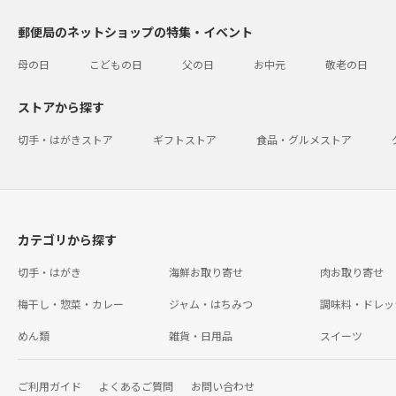
郵便局のネットショップの特集・イベント
母の日
こどもの日
父の日
お中元
敬老の日
ストアから探す
切手・はがきストア
ギフトストア
食品・グルメストア
カテゴリから探す
切手・はがき
海鮮お取り寄せ
肉お取り寄せ
梅干し・惣菜・カレー
ジャム・はちみつ
調味料・ドレッ
めん類
雑貨・日用品
スイーツ
ご利用ガイド
よくあるご質問
お問い合わせ