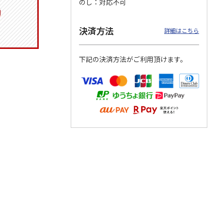
のし
対応不可
決済方法
詳細はこちら
つぶら
【グリーティング切
【グリーティング切
【のり式】110円普
ーズ
手】ハッピーグリー
手】グリーティング
通切手・千鳥（1シ
下記の決済方法がご利用頂けます。
ティング（110円）
（シンプル）（110
ート100枚）
1）
5.0
（2）
円
4.8
…
（11）
4.6
（7）
1,100円
5,500円
11,000円
(送料別)
(送料別)
(送料別)