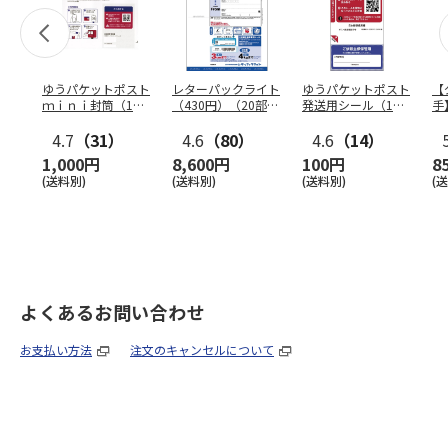
ゆうパケットポスト
レターパックライト
ゆうパケットポスト
【
ｍｉｎｉ封筒（1個
（430円）（20部セ
発送用シール（1個
手
（50枚）セット）
ット）
（20枚）セット）
ン
4.7
（31）
4.6
（80）
4.6
（14）
1,000円
8,600円
100円
8
(送料別)
(送料別)
(送料別)
(
よくあるお問い合わせ
お支払い方法
注文のキャンセルについて