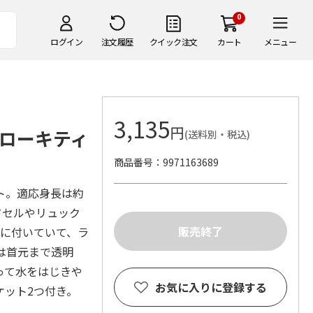
0
ログイン
注文履歴
クイック注文
カート
メニュー
3,135
円
ハローキティ
(送料別・税込)
商品番号
9971163689
ト。適応身長は約
ドセルやリュック
所に付いていて、ラ
は首元まで透明
って水をはじきや
お気に入りに登録する
ケット2つ付き。