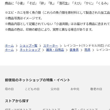
商品に「小麦」「そば」「卵」「乳」「落花生」「えび」「かに」「くるみ」
※エビ・カニを除く魚介類（これらの魚介類を原材料として製造された加工品
※商品写真はイメージです。
※商品内容として記載されていない「小道具類」はお届けする商品に含まれて
※商品の色は、印刷の都合により、実際と異なる場合があります。
ホーム
ショップ一覧
スケーター
レインコート(ランドセル対応) ハロ
ホーム
ネットショップ
雑貨・日用品
装身具
雨具
レインコー
郵便局のネットショップの特集・イベント
母の日
こどもの日
父の日
お中元
敬老の日
ストアから探す
切手・はがきストア
ギフトストア
食品・グルメストア