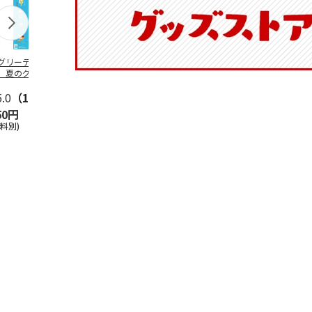
グリーティング切
【グリーティング切
レターパックプラス
＜お中元＞新
】夏のグリーティ
手】夏のグリーティ
（600円）（20部セ
なオールスタ
グ（85円）
ング（110円）
ット）
5.0
（10）
5.0
（17）
4.8
（24）
4.8
（19
50円
1,100円
12,000円
3,780円
送料別)
(送料別)
(送料別)
(送料・税込)