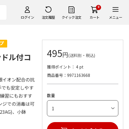
0
ログイン
注文履歴
クイック注文
カート
メニュー
495
円
ンドル付コ
(送料別・税込)
獲得ポイント： 4 pt
商品番号
9971163668
銀イオン配合の抗
手でも安定しやす
事練習にもおすす
数量
ンジでの消毒は可
3AG)、小鉢