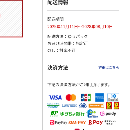
配送情報
配送期間
りドリ
ふわっとフタタイト
コーデュロイ生地ラ
八角形ステンレスマ
2025年11月11日～2028年08月10日
ハロー
ランチボックス角型
ンチバッグ ハロー
グボトル 500ml リ
5MC
パペットスンスン
キティ KCOB2
ラックマ リラッ
…
配送方法
ゆうパック
R
…
お届け時間帯
指定可
1,485円
2,200円
4,510円
のし
対応不可
)
(送料別・税込)
(送料別・税込)
(送料別・税込)
決済方法
詳細はこちら
下記の決済方法がご利用頂けます。