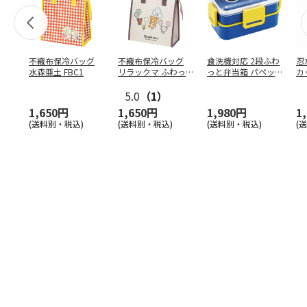
不織布保冷バッグ
不織布保冷バッグ
食洗機対応 2段ふわ
忍
水森亜土 FBC1
リラックマ ふわっ
っと弁当箱 パペッ
カ
と風船 FBC1
トスンスン PFLW
…
り
5.0
（1）
田
1,650円
1,650円
1,980円
1
(送料別・税込)
(送料別・税込)
(送料別・税込)
(