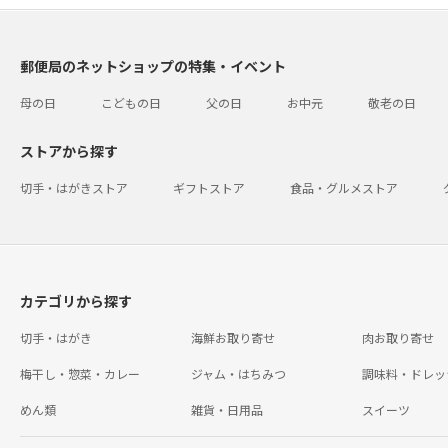
郵便局のネットショップの特集・イベント
母の日
こどもの日
父の日
お中元
敬老の日
ストアから探す
切手・はがきストア
ギフトストア
食品・グルメストア
カテゴリから探す
切手・はがき
海鮮お取り寄せ
肉お取り寄せ
梅干し・惣菜・カレー
ジャム・はちみつ
調味料・ドレッ
めん類
雑貨・日用品
スイーツ