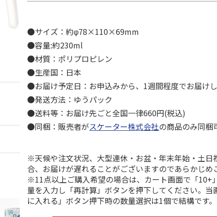
●サイズ：約φ78×110×69mm
●容量:約230ml
●材質：ポリプロピレン
●生産国：日本
●お届け予定日：お申込みから、1週間程度でお届け
●発送方法：ゆうパック
●送料等：お届け先ごと全国一律660円(税込)
●同梱：販売者が
スケーター株式会社
の商品のみ同梱
※天候や注文状況、大型連休・お盆・年末年始・土日
合、お届けが遅れることがございますのであらかじめ
※11点以上ご購入希望の場合は、カート画面で「10+
量を入力し「再計算」ボタンを押下してください。当
に入れる」ボタン押下時の数量選択は1個で結構です。