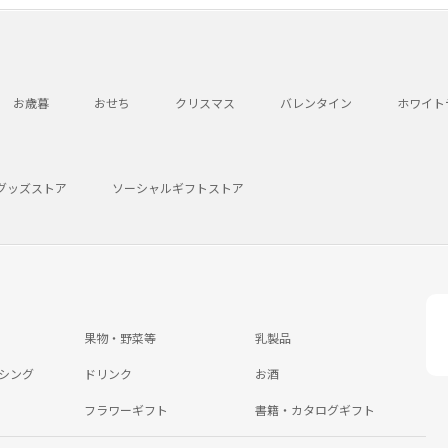
お歳暮
おせち
クリスマス
バレンタイン
ホワイト
グッズストア
ソーシャルギフトストア
果物・野菜等
乳製品
シング
ドリンク
お酒
フラワーギフト
書籍・カタログギフト