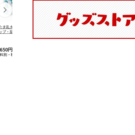
たま乱太郎 マグ
抗菌食洗機対応 ふ
陶器ダイカットマグ
マスコット入
ップ・乱太郎・き
わっと弁当箱 530ml
カップ ポムポムプ
ンクボトル 
丸・しんべヱ・山
水森亜土 PF
…
リン CHMGD4
キティ PSPR
伝
…
,650円
1,760円
2,970円
3,300円
送料別・税込)
(送料別・税込)
(送料別・税込)
(送料別・税込