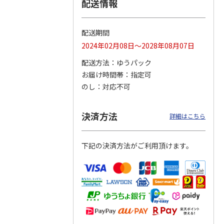
配送情報
配送期間
（ブラ
冷却レジャーマット
冷却レジャーマット
冷却レジャーマット
2024年02月08日～2028年08月07日
ルポー
[クロミ いつもいっ
[マイメロディ いつ
[ミッキー&フレン
しょのお友だち]
…
もいっしょのお友
ズ] CLMT13
配送方法
ゆうパック
だ
…
お届け時間帯
指定可
1,650円
1,650円
1,650円
のし
対応不可
(送料別・税込)
(送料別・税込)
(送料別・税込)
決済方法
詳細はこちら
下記の決済方法がご利用頂けます。