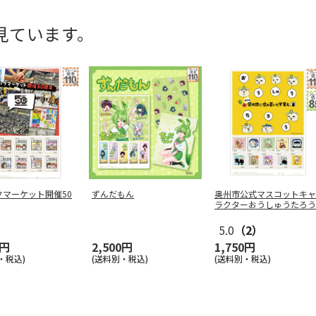
見ています。
クマーケット開催50
ずんだもん
奥州市公式マスコットキャ
ラクターおうしゅうたろう
5.0
（2）
0円
2,500円
1,750円
・税込)
(送料別・税込)
(送料別・税込)