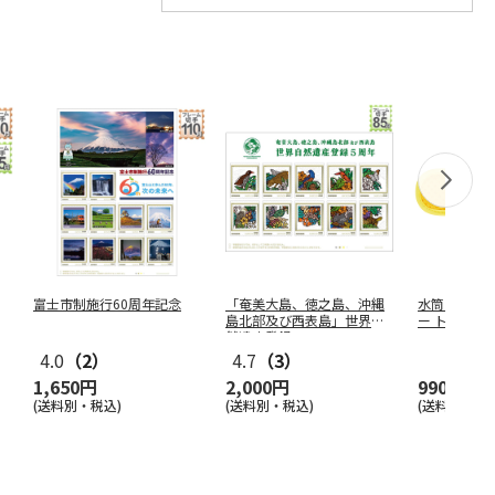
富士市制施行60周年記念
「奄美大島、徳之島、沖縄
水筒ショル
島北部及び西表島」世界自
ー トム＆ジェ
然遺産登録
…
…
4.0
（2）
4.7
（3）
1,650円
2,000円
990円
(送料別・税込)
(送料別・税込)
(送料別・税込