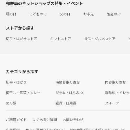
郵便局のネットショップの特集・イベント
母の日
こどもの日
父の日
お中元
敬老の日
ストアから探す
切手・はがきストア
ギフトストア
食品・グルメストア
カテゴリから探す
切手・はがき
海鮮お取り寄せ
肉お取り寄せ
梅干し・惣菜・カレー
ジャム・はちみつ
調味料・ドレッ
めん類
雑貨・日用品
スイーツ
ご利用ガイド
よくあるご質問
お問い合わせ
利用規約
サイト運営会社について
特定商取引法に基づく表記について