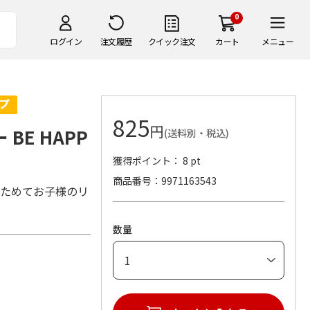
0
ログイン
注文履歴
クイック注文
カート
メニュー
825
円
BE HAPP
(送料別・税込)
獲得ポイント： 8 pt
商品番号
9971163543
たためてお子様のリ
数量