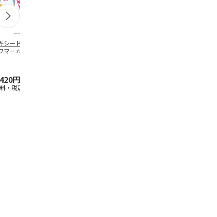
キシードサム ゴ
レジャーシート(S)
けろけろけろっぴ
ハローキティ
フマーカー
となりのトトロ (ネ
ゴルフマーカー
ック） ボー
コバス) VS1
チ
,420円
825円
2,420円
2,530円
送料・税込)
(送料別・税込)
(送料・税込)
(送料・税込)