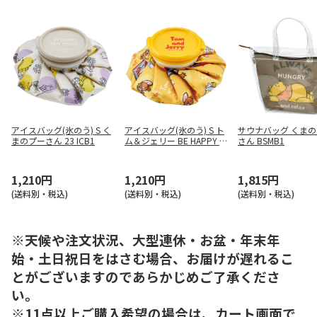
アイスバッグ(氷のう) S く
アイスバッグ(氷のう) S ト
サウナバッグ くま
まのプーさん 23 ICB1
ム＆ジェリー BE HAPPY 2
さん BSMB1
3 ICB1
1,210円
1,210円
1,815円
(送料別・税込)
(送料別・税込)
(送料別・税込)
※天候や注文状況、大型連休・お盆・年末年
始・土日祝日をはさむ場合、お届けが遅れるこ
とがございますのであらかじめご了承くださ
い。
※11点以上ご購入希望の場合は、カート画面で