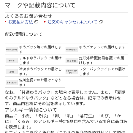
マークや記載内容について
よくあるお問い合わせ
お支払い方法
注文のキャンセルについて
配送情報について
ゆうパック等でお届けしま
ゆうパケットでお届けします
す
チルドゆうパックでお届け
定形外郵便(簡易書留)でお届
します
けします
冷凍ゆうパックでお届けし
レターパックライトでお届け
ます。
します
佐川急便でのお届けとなり
ます
なお、「普通ゆうパック」の場合は表示しません。また、「夏期
のみチルドゆうパック」などとなる場合は、記号での表示はせ
ず、商品内容欄にその旨を表示しています。
アレルギー情報について
商品に「小麦」「そば」「卵」「乳」「落花生」「えび」「か
に」「くるみ」のアレルギー特定8品目を含んでいる場合に品目名
を表示します。
※エビ・カニを除く魚介類（これらの魚介類を原材料として製造