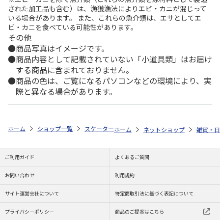
された加工品も含む）は、漁獲漁法によりエビ・カニが混じって
いる場合があります。 また、これらの魚介類は、エサとしてエ
ビ・カニを食べている可能性があります。
その他
商品写真はイメージです。
商品内容として記載されていない「小道具類」はお届け
する商品に含まれておりません。
商品の色は、ご覧になるパソコンなどの環境により、実
際と異なる場合があります。
ホーム
ショップ一覧
スケーター
アイスバッグ(氷のう) M くまのプーさん
ホーム
ネットショップ
雑貨・日
ご利用ガイド
よくあるご質問
お問い合わせ
利用規約
サイト運営会社について
特定商取引法に基づく表記について
プライバシーポリシー
商品のご提案はこちら