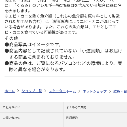
に」「くるみ」のアレルギー特定8品目を含んでいる場合に品目名
を表示します。
※エビ・カニを除く魚介類（これらの魚介類を原材料として製造
された加工品も含む）は、漁獲漁法によりエビ・カニが混じって
いる場合があります。 また、これらの魚介類は、エサとしてエ
ビ・カニを食べている可能性があります。
その他
商品写真はイメージです。
商品内容として記載されていない「小道具類」はお届け
する商品に含まれておりません。
商品の色は、ご覧になるパソコンなどの環境により、実
際と異なる場合があります。
ホーム
ショップ一覧
スケーター
アイスバッグ(氷のう) S アリエル 23 
ホーム
ネットショップ
雑貨・日
ご利用ガイド
よくあるご質問
お問い合わせ
利用規約