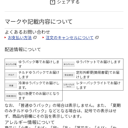
シェアする
マークや記載内容について
よくあるお問い合わせ
お支払い方法
注文のキャンセルについて
配送情報について
ゆうパック等でお届けしま
ゆうパケットでお届けします
す
チルドゆうパックでお届け
定形外郵便(簡易書留)でお届
します
けします
冷凍ゆうパックでお届けし
レターパックライトでお届け
ます。
します
佐川急便でのお届けとなり
ます
なお、「普通ゆうパック」の場合は表示しません。また、「夏期
のみチルドゆうパック」などとなる場合は、記号での表示はせ
ず、商品内容欄にその旨を表示しています。
アレルギー情報について
商品に「小麦」「そば」「卵」「乳」「落花生」「えび」「か