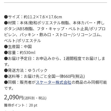
●サイズ：約11.2×7.6×17.6cm
●材質：本体/飽和ポリエステル樹脂、本体カバー・押し
ボタン/ABS樹脂、フタ・キャップ・ベルト止具/ポリプロ
ピレン、パッキン・飲み口・ストロー/シリコーンゴム、
ベルト/ポリエステル
●生産国：中国
●容量：約530ml
●お届け予定日：お申込みから、1週間程度でお届けしま
す。
●発送方法：ゆうパック
●送料等：お届け先ごと全国一律660円(税込)
●同梱：販売者が
スケーター株式会社
の商品のみ同梱可能
です。
2,090
円
(送料別・税込)
獲得ポイント： 20 pt