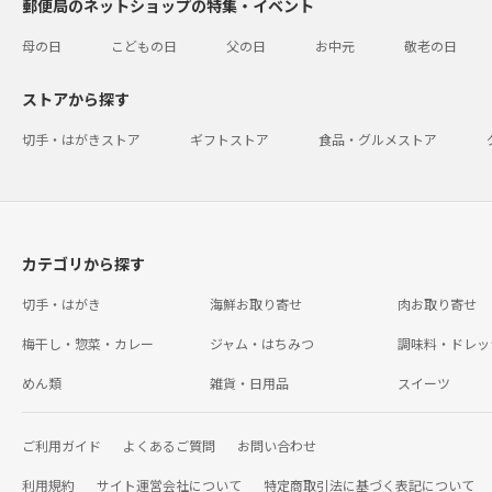
郵便局のネットショップの特集・イベント
母の日
こどもの日
父の日
お中元
敬老の日
ストアから探す
切手・はがきストア
ギフトストア
食品・グルメストア
カテゴリから探す
切手・はがき
海鮮お取り寄せ
肉お取り寄せ
梅干し・惣菜・カレー
ジャム・はちみつ
調味料・ドレッ
めん類
雑貨・日用品
スイーツ
ご利用ガイド
よくあるご質問
お問い合わせ
利用規約
サイト運営会社について
特定商取引法に基づく表記について