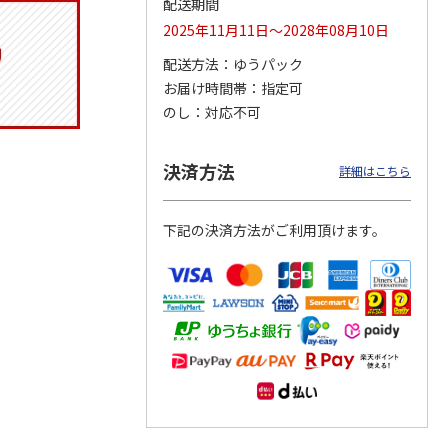
配送期間
2025年11月11日～2028年08月10日
配送方法
ゆうパック
お届け時間帯
指定可
りドリ
ふわっとフタタイト
コーデュロイ生地ラ
八角形ステンレスマ
ハロー
ランチボックス角型
ンチバッグ ハロー
グボトル 500ml リ
のし
対応不可
5MC
パペットスンスン
キティ KCOB2
ラックマ リラッ
…
R
…
1,485円
2,200円
4,510円
決済方法
詳細はこちら
)
(送料別・税込)
(送料別・税込)
(送料別・税込)
下記の決済方法がご利用頂けます。