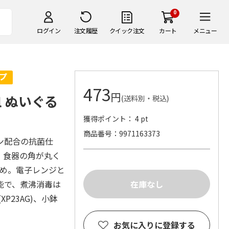
0
ログイン
注文履歴
クイック注文
カート
メニュー
473
円
 ぬいぐる
(送料別・税込)
獲得ポイント： 4 pt
商品番号
9971163373
ン配合の抗菌仕
。食器の角が丸く
すめ。電子レンジと
能で、煮沸消毒は
P23AG)、小鉢
お気に入りに登録する