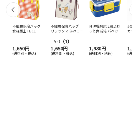
不織布保冷バッグ
不織布保冷バッグ
食洗機対応 2段ふわ
忍
水森亜土 FBC1
リラックマ ふわっ
っと弁当箱 パペッ
カ
と風船 FBC1
トスンスン PFLW
…
り
5.0
（1）
田
1,650円
1,650円
1,980円
1
(送料別・税込)
(送料別・税込)
(送料別・税込)
(