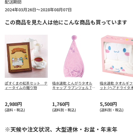
配送期間
2024年03月26日～2028年08月07日
この商品を見た人は他にこんな商品も買っています
ぽすくまの紅茶セット テ
吸水速乾 とんがりタオル
吸水速乾 タオルギ
ィータイムの贈り物
キャップ ラプンツェル TO
ット (ヘアドライタ
C12
バスポンチョ) シナ
ル SET1084
2,980円
1,760円
5,500円
(送料・税込)
(送料別・税込)
(送料別・税込)
※天候や注文状況、大型連休・お盆・年末年