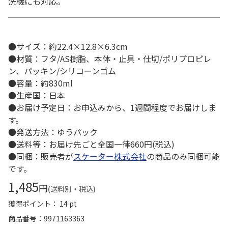
洗機にも対応。
●サイズ：約22.4×12.8×6.3cm
●材質：フタ/AS樹脂、本体・止具・仕切/ポリプロピレ
ン、パッキン/シリコーンゴム
●容量：約830ml
●生産国：日本
●お届け予定日：お申込みから、1週間程度でお届けしま
す。
●発送方法：ゆうパック
●送料等：お届け先ごと全国一律660円(税込)
●同梱：販売者が
スケーター株式会社
の商品のみ同梱可能
です。
1,485
円
(送料別・税込)
獲得ポイント： 14 pt
商品番号
9971163363