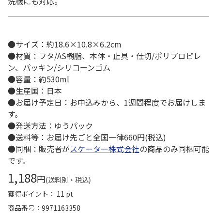
洗機にも対応。
●サイズ：約18.6×10.8×6.2cm
●材質：フタ/AS樹脂、本体・止具・仕切/ポリプロピレ
ン、パッキン/シリコーンゴム
●容量：約530ml
●生産国：日本
●お届け予定日：お申込みから、1週間程度でお届けしま
す。
●発送方法：ゆうパック
●送料等：お届け先ごと全国一律660円(税込)
●同梱：販売者が
スケーター株式会社
の商品のみ同梱可能
です。
1,188
円
(送料別・税込)
獲得ポイント： 11 pt
商品番号
9971163358