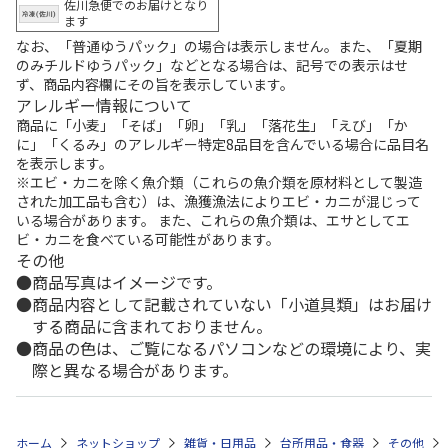
佐川急便でのお届けとなり
ます
なお、「普通ゆうパック」の場合は表示しません。また、「夏期
のみチルドゆうパック」などとなる場合は、記号での表示はせ
ず、商品内容欄にその旨を表示しています。
アレルギー情報について
商品に「小麦」「そば」「卵」「乳」「落花生」「えび」「か
に」「くるみ」のアレルギー特定8品目を含んでいる場合に品目名
を表示します。
※エビ・カニを除く魚介類（これらの魚介類を原材料として製造
された加工品も含む）は、漁獲漁法によりエビ・カニが混じって
いる場合があります。 また、これらの魚介類は、エサとしてエ
ビ・カニを食べている可能性があります。
その他
商品写真はイメージです。
商品内容として記載されていない「小道具類」はお届け
する商品に含まれておりません。
商品の色は、ご覧になるパソコンなどの環境により、実
際と異なる場合があります。
ホーム
ネットショップ
雑貨・日用品
台所用品・食器
その他