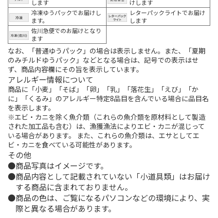
します
けします
冷凍ゆうパックでお届けし
レターパックライトでお届け
ます。
します
佐川急便でのお届けとなり
ます
なお、「普通ゆうパック」の場合は表示しません。また、「夏期
のみチルドゆうパック」などとなる場合は、記号での表示はせ
ず、商品内容欄にその旨を表示しています。
アレルギー情報について
商品に「小麦」「そば」「卵」「乳」「落花生」「えび」「か
に」「くるみ」のアレルギー特定8品目を含んでいる場合に品目名
を表示します。
※エビ・カニを除く魚介類（これらの魚介類を原材料として製造
された加工品も含む）は、漁獲漁法によりエビ・カニが混じって
いる場合があります。 また、これらの魚介類は、エサとしてエ
ビ・カニを食べている可能性があります。
その他
商品写真はイメージです。
商品内容として記載されていない「小道具類」はお届け
する商品に含まれておりません。
商品の色は、ご覧になるパソコンなどの環境により、実
際と異なる場合があります。