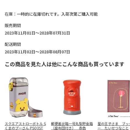
在庫
一時的に在庫切れです。入荷次第ご購入可能
販売期間
2023年11月01日～2028年07月31日
配送期間
2023年11月02日～2028年08月07日
この商品を見た人は他にこんな商品も買っています
スクエアストローボトル S
郵便差出箱一号丸型貯金箱
星の王子さま ブッ
くまのプーさん PSQ3ST
（座布団付き） 赤色
ー たいせつなこと