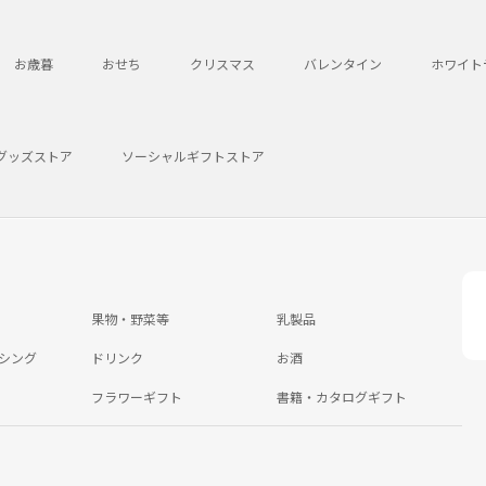
お歳暮
おせち
クリスマス
バレンタイン
ホワイト
グッズストア
ソーシャルギフトストア
果物・野菜等
乳製品
シング
ドリンク
お酒
フラワーギフト
書籍・カタログギフト