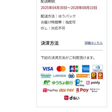
配送期間
2025年04月30日～2028年08月10日
配送方法
ゆうパック
お届け時間帯
指定可
りドリ
ふわっとフタタイト
コーデュロイ生地ラ
八角形ステンレスマ
ハロー
ランチボックス角型
ンチバッグ ハロー
グボトル 500ml リ
のし
対応不可
5MC
パペットスンスン
キティ KCOB2
ラックマ リラッ
…
R
…
1,485円
2,200円
4,510円
決済方法
詳細はこちら
)
(送料別・税込)
(送料別・税込)
(送料別・税込)
下記の決済方法がご利用頂けます。