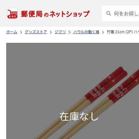
ホーム
グッズストア
ジブリ
ハウルの動く城
竹箸 21cm (2P