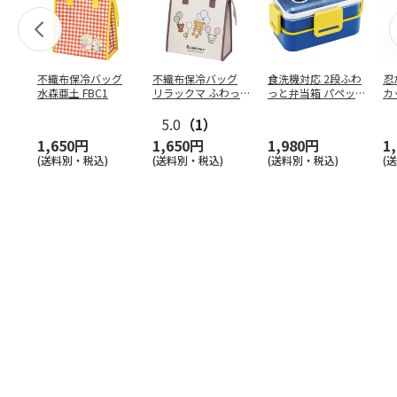
不織布保冷バッグ
不織布保冷バッグ
食洗機対応 2段ふわ
忍
水森亜土 FBC1
リラックマ ふわっ
っと弁当箱 パペッ
カ
と風船 FBC1
トスンスン PFLW
…
り
5.0
（1）
田
1,650円
1,650円
1,980円
1
(送料別・税込)
(送料別・税込)
(送料別・税込)
(