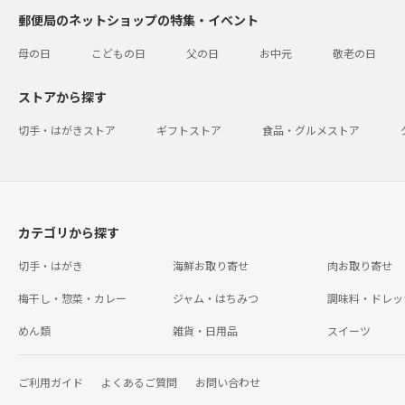
郵便局のネットショップの特集・イベント
母の日
こどもの日
父の日
お中元
敬老の日
ストアから探す
切手・はがきストア
ギフトストア
食品・グルメストア
カテゴリから探す
切手・はがき
海鮮お取り寄せ
肉お取り寄せ
梅干し・惣菜・カレー
ジャム・はちみつ
調味料・ドレッ
めん類
雑貨・日用品
スイーツ
ご利用ガイド
よくあるご質問
お問い合わせ