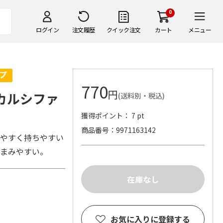
0
ログイン
注文履歴
クイック注文
カート
メニュー
770
円
城 カルシファ
(送料別・税込)
獲得ポイント： 7 pt
商品番号
9971163142
いやすく持ちやすい
摘まみやすい。
お気に入りに登録する