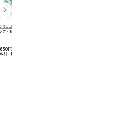
たま乱太郎 マグ
抗菌食洗機対応 ふ
陶器ダイカットマグ
マスコット入
ップ・乱太郎・き
わっと弁当箱 530ml
カップ ポムポムプ
ンクボトル 
丸・しんべヱ・山
水森亜土 PF
…
リン CHMGD4
キティ PSPR
伝
…
,650円
1,760円
2,970円
3,300円
送料別・税込)
(送料別・税込)
(送料別・税込)
(送料別・税込