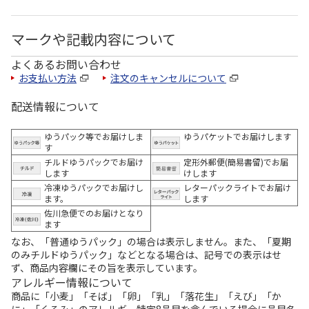
マークや記載内容について
よくあるお問い合わせ
お支払い方法
注文のキャンセルについて
配送情報について
ゆうパック等でお届けしま
ゆうパケットでお届けします
す
チルドゆうパックでお届け
定形外郵便(簡易書留)でお届
します
けします
冷凍ゆうパックでお届けし
レターパックライトでお届け
ます。
します
佐川急便でのお届けとなり
ます
なお、「普通ゆうパック」の場合は表示しません。また、「夏期
のみチルドゆうパック」などとなる場合は、記号での表示はせ
ず、商品内容欄にその旨を表示しています。
アレルギー情報について
商品に「小麦」「そば」「卵」「乳」「落花生」「えび」「か
に」「くるみ」のアレルギー特定8品目を含んでいる場合に品目名