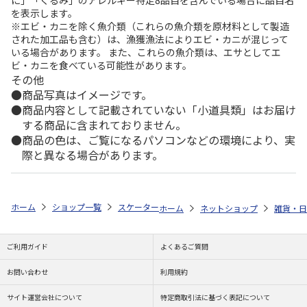
を表示します。
※エビ・カニを除く魚介類（これらの魚介類を原材料として製造
された加工品も含む）は、漁獲漁法によりエビ・カニが混じって
いる場合があります。 また、これらの魚介類は、エサとしてエ
ビ・カニを食べている可能性があります。
その他
商品写真はイメージです。
商品内容として記載されていない「小道具類」はお届け
する商品に含まれておりません。
商品の色は、ご覧になるパソコンなどの環境により、実
際と異なる場合があります。
ホーム
ショップ一覧
スケーター
ビーチサンダル (21cm) まいぜんシス
ホーム
ネットショップ
雑貨・日
ご利用ガイド
よくあるご質問
お問い合わせ
利用規約
サイト運営会社について
特定商取引法に基づく表記について