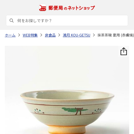
ホーム
WEB特集
非食品
鴻月 KOU-GETSU
抹茶茶碗 夏用 (赤膚焼) 