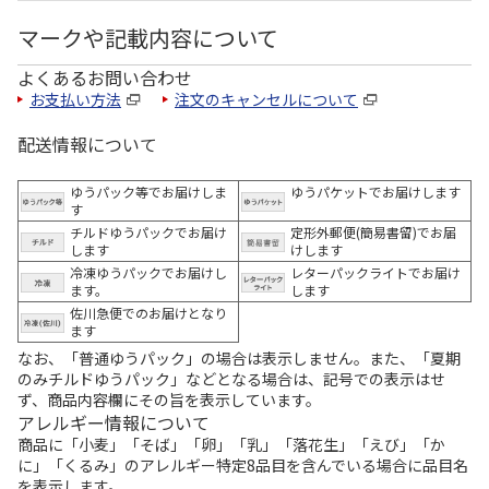
マークや記載内容について
よくあるお問い合わせ
お支払い方法
注文のキャンセルについて
配送情報について
ゆうパック等でお届けしま
ゆうパケットでお届けします
す
チルドゆうパックでお届け
定形外郵便(簡易書留)でお届
します
けします
冷凍ゆうパックでお届けし
レターパックライトでお届け
ます。
します
佐川急便でのお届けとなり
ます
なお、「普通ゆうパック」の場合は表示しません。また、「夏期
のみチルドゆうパック」などとなる場合は、記号での表示はせ
ず、商品内容欄にその旨を表示しています。
アレルギー情報について
商品に「小麦」「そば」「卵」「乳」「落花生」「えび」「か
に」「くるみ」のアレルギー特定8品目を含んでいる場合に品目名
を表示します。