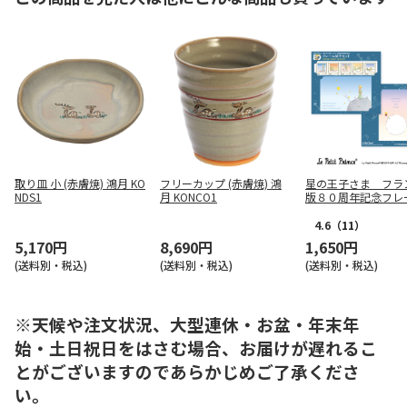
取り皿 小 (赤膚焼) 鴻月 KO
フリーカップ (赤膚焼) 鴻
星の王子さま フラ
NDS1
月 KONCO1
版８０周年記念フレ
手セット
4.6
（11）
5,170円
8,690円
1,650円
(送料別・税込)
(送料別・税込)
(送料別・税込)
※天候や注文状況、大型連休・お盆・年末年
始・土日祝日をはさむ場合、お届けが遅れるこ
とがございますのであらかじめご了承くださ
い。