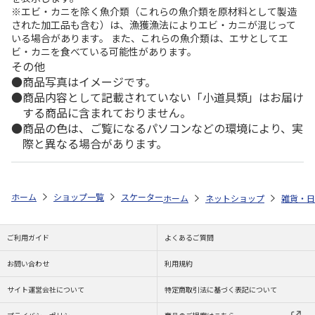
※エビ・カニを除く魚介類（これらの魚介類を原材料として製造
された加工品も含む）は、漁獲漁法によりエビ・カニが混じって
いる場合があります。 また、これらの魚介類は、エサとしてエ
ビ・カニを食べている可能性があります。
その他
商品写真はイメージです。
商品内容として記載されていない「小道具類」はお届け
する商品に含まれておりません。
商品の色は、ご覧になるパソコンなどの環境により、実
際と異なる場合があります。
ホーム
ショップ一覧
スケーター
抹茶茶碗 夏用 (赤膚焼) 鴻月 KONCH
ホーム
ネットショップ
雑貨・日
ご利用ガイド
よくあるご質問
お問い合わせ
利用規約
サイト運営会社について
特定商取引法に基づく表記について