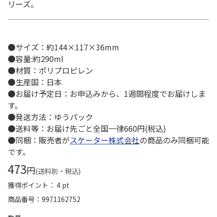
リーズ。
●サイズ：約144×117×36mm
●容量:約290ml
●材質：ポリプロピレン
●生産国：日本
●お届け予定日：お申込みから、1週間程度でお届けしま
す。
●発送方法：ゆうパック
●送料等：お届け先ごと全国一律660円(税込)
●同梱：販売者が
スケーター株式会社
の商品のみ同梱可能
です。
473
円
(送料別・税込)
獲得ポイント： 4 pt
商品番号
9971162752