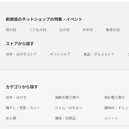
郵便局のネットショップの特集・イベント
母の日
こどもの日
父の日
お中元
敬老の日
ストアから探す
切手・はがきストア
ギフトストア
食品・グルメストア
カテゴリから探す
切手・はがき
海鮮お取り寄せ
肉お取り寄せ
梅干し・惣菜・カレー
ジャム・はちみつ
調味料・ドレッ
めん類
雑貨・日用品
スイーツ