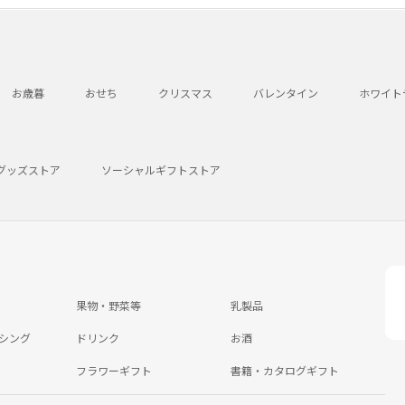
お歳暮
おせち
クリスマス
バレンタイン
ホワイト
グッズストア
ソーシャルギフトストア
果物・野菜等
乳製品
シング
ドリンク
お酒
フラワーギフト
書籍・カタログギフト