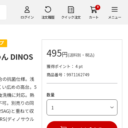
0
ログイン
注文履歴
クイック注文
カート
メニュー
495
円
 DINOS
(送料別・税込)
獲得ポイント： 4 pt
商品番号
9971162749
合の抗菌仕様。浅
くい広めの高台。5
食洗機に対応。熱
数量
不可。別売りの同
25AG)と重ねて収
RS(ディノサウル