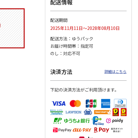
配送情報
配送期間
トマグ
コーデュロイ生地ラ
ふわっとフタタイト
八角形ステンレスマ
2025年11月11日～2028年08月10日
ポムプ
ンチバッグ ハロー
ランチボックス角型
グボトル 500ml リ
4
キティ KCOB2
パペットスンスン
ラックマ リラッ
…
配送方法
ゆうパック
R
…
お届け時間帯
指定可
2,200円
1,485円
4,510円
のし
対応不可
)
(送料別・税込)
(送料別・税込)
(送料別・税込)
決済方法
詳細はこちら
下記の決済方法がご利用頂けます。