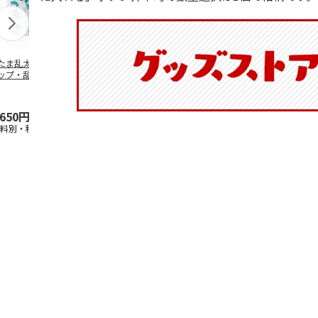
たま乱太郎 マグ
抗菌食洗機対応 ふ
マスコット入りドリ
陶器ダイカッ
ップ・乱太郎・き
わっと弁当箱 530ml
ンクボトル ハロー
カップ ポム
丸・しんべヱ・山
水森亜土 PF
…
キティ PSPR5MC
リン CHMGD
伝
…
,650円
1,760円
3,300円
2,970円
送料別・税込)
(送料別・税込)
(送料別・税込)
(送料別・税込