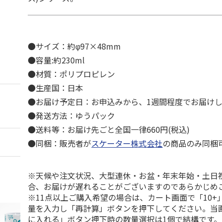
●サイズ：約φ97×48mm
●容量:約230ml
●材質：ポリプロピレン
●生産国：日本
●お届け予定日：お申込みから、1週間程度でお届け
●発送方法：ゆうパック
●送料等：お届け先ごと全国一律660円(税込)
●同梱：販売者が
スケーター株式会社
の商品のみ同梱
※天候や注文状況、大型連休・お盆・年末年始・土日
合、お届けが遅れることがございますのであらかじめ
※11点以上ご購入希望の場合は、カート画面で「10+
量を入力し「再計算」ボタンを押下してください。当
に入れる」ボタン押下時の数量選択は1個で結構です。