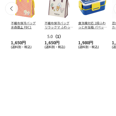
不織布保冷バッグ
不織布保冷バッグ
食洗機対応 2段ふわ
忍
水森亜土 FBC1
リラックマ ふわっ
っと弁当箱 パペッ
カ
と風船 FBC1
トスンスン PFLW
…
り
5.0
（1）
田
1,650円
1,650円
1,980円
1
(送料別・税込)
(送料別・税込)
(送料別・税込)
(