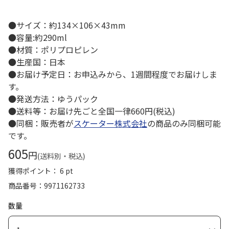
●サイズ：約134×106×43mm
●容量:約290ml
●材質：ポリプロピレン
●生産国：日本
●お届け予定日：お申込みから、1週間程度でお届けしま
す。
●発送方法：ゆうパック
●送料等：お届け先ごと全国一律660円(税込)
●同梱：販売者が
スケーター株式会社
の商品のみ同梱可能
です。
605
円
(送料別・税込)
獲得ポイント： 6 pt
商品番号
9971162733
数量