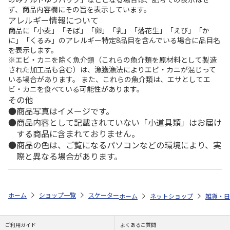
ず、商品内容欄にその旨を表示しています。
アレルギー情報について
商品に「小麦」「そば」「卵」「乳」「落花生」「えび」「か
に」「くるみ」のアレルギー特定8品目を含んでいる場合に品目名
を表示します。
※エビ・カニを除く魚介類（これらの魚介類を原材料として製造
された加工品も含む）は、漁獲漁法によりエビ・カニが混じって
いる場合があります。 また、これらの魚介類は、エサとしてエ
ビ・カニを食べている可能性があります。
その他
商品写真はイメージです。
商品内容として記載されていない「小道具類」はお届け
する商品に含まれておりません。
商品の色は、ご覧になるパソコンなどの環境により、実
際と異なる場合があります。
ホーム
ショップ一覧
スケーター
抗菌 電子レンジ・食洗機対応小鉢 は
ホーム
ネットショップ
雑貨・日
ご利用ガイド
よくあるご質問