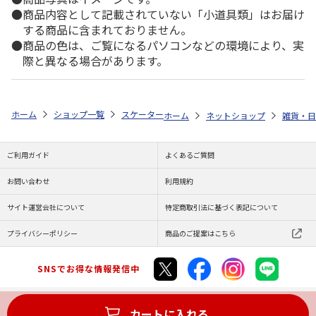
商品内容として記載されていない「小道具類」はお届け
する商品に含まれておりません。
商品の色は、ご覧になるパソコンなどの環境により、実
際と異なる場合があります。
ホーム
ショップ一覧
スケーター
不織布子供マスク プリーツ 25枚入 
ホーム
ネットショップ
雑貨・日
ご利用ガイド
よくあるご質問
お問い合わせ
利用規約
サイト運営会社について
特定商取引法に基づく表記について
プライバシーポリシー
商品のご提案はこちら
SNSでお得な情報発信中
カートに入れる