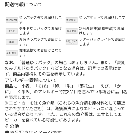
配送情報について
ゆうパック等でお届けしま
ゆうパケットでお届けします
す
チルドゆうパックでお届け
定形外郵便(簡易書留)でお届
します
けします
冷凍ゆうパックでお届けし
レターパックライトでお届け
ます。
します
佐川急便でのお届けとなり
ます
なお、「普通ゆうパック」の場合は表示しません。また、「夏期
のみチルドゆうパック」などとなる場合は、記号での表示はせ
ず、商品内容欄にその旨を表示しています。
アレルギー情報について
商品に「小麦」「そば」「卵」「乳」「落花生」「えび」「か
に」「くるみ」のアレルギー特定8品目を含んでいる場合に品目名
を表示します。
※エビ・カニを除く魚介類（これらの魚介類を原材料として製造
された加工品も含む）は、漁獲漁法によりエビ・カニが混じって
いる場合があります。 また、これらの魚介類は、エサとしてエ
ビ・カニを食べている可能性があります。
その他
商品写真はイメージです。